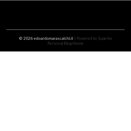
© 2026 edoardomarascalchi.it
| Powered by Superbs
Personal Blog theme