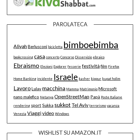
PAROLATECA
bimboebimba
Aliyah
Berlusconi
bicicletta
casa
bookcrossing
concerto
Concorso
Disservizio
ebraico
Ebraismo
festività
film
Elezioni
Explorer
fesserie
Firefox
Israele
Home Banking
incidente
kasher
kippur
kupat holim
Lavoro
macchina
Lulav
Microsoft
Mamma
Matrimonio
OpenStreetMap
nano malefico
Papà
Netanya
Poste Italiane
sukkot
Tel Aviv
sport
Sukka
rendering
terrorismo
vacanza
Viaggi
video
Venezia
Windows
WISHLIST SU AMAZON.IT