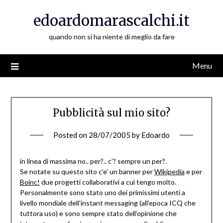
Skip
edoardomarascalchi.it
to
content
quando non si ha niente di meglio da fare
Menu
Pubblicità sul mio sito?
Posted on
28/07/2005
by
Edoardo
in linea di massima no.. per?.. c’? sempre un per?.
Se notate su questo sito c’e’ un banner per
Wikipedia
e per
Boinc!
due progetti collaborativi a cui tengo molto.
Personalmente sono stato uno dei primissimi utenti a
livello mondiale dell’instant messaging (all’epoca ICQ che
tuttora uso) e sono sempre stato dell’opinione che