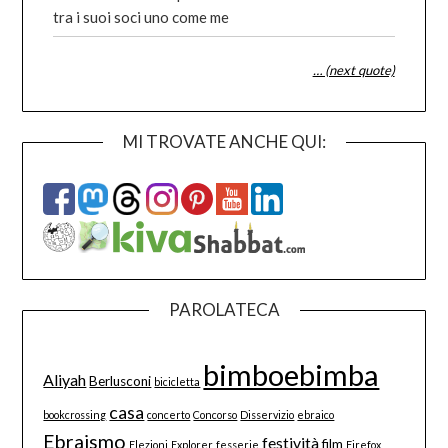
tra i suoi soci uno come me
… (next quote)
MI TROVATE ANCHE QUI:
PAROLATECA
bimboebimba
Aliyah
Berlusconi
bicicletta
casa
bookcrossing
concerto
Concorso
Disservizio
ebraico
Ebraismo
festività
film
Elezioni
Explorer
fesserie
Firefox