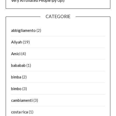
Very Affollated People (by Upi)
CATEGORIE
abbigliamento
(2)
Aliyah
(19)
Amici
(4)
bababab
(1)
bimba
(2)
bimbo
(3)
cambiamenti
(3)
costa rica
(1)