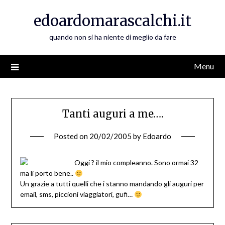
Skip
edoardomarascalchi.it
to
content
quando non si ha niente di meglio da fare
Menu
Tanti auguri a me….
Posted on
20/02/2005
by
Edoardo
Oggi ? il mio compleanno. Sono ormai 32
ma li porto bene..
Un grazie a tutti quelli che i stanno mandando gli auguri per
email, sms, piccioni viaggiatori, gufi…