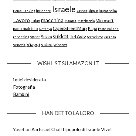
Israele
Home Banking
incidente
kasher
kippur
kupat holim
Lavoro
macchina
Lulav
Microsoft
Mamma
Matrimonio
OpenStreetMap
nano malefico
Papà
Netanya
Poste Italiane
sukkot
Tel Aviv
sport
Sukka
rendering
terrorismo
vacanza
Viaggi
video
Venezia
Windows
WISHLIST SU AMAZON.IT
i miei desiderata
Fotografia
Bambini
HAN DETTO LA LORO
Yosef
on
Am Israel Chai! Il popolo di Israele Vive!