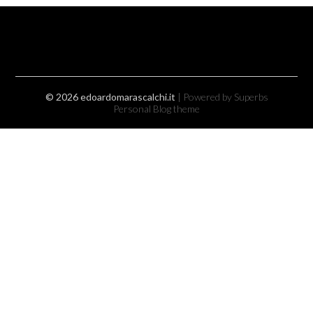
© 2026 edoardomarascalchi.it
| Powered by Superbs
Personal Blog theme