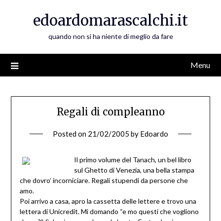
Skip
edoardomarascalchi.it
to
content
quando non si ha niente di meglio da fare
Menu
Regali di compleanno
Posted on
21/02/2005
by
Edoardo
Il primo volume del Tanach, un bel libro
sul Ghetto di Venezia, una bella stampa
che dovro’ incorniciare. Regali stupendi da persone che
amo.
Poi arrivo a casa, apro la cassetta delle lettere e trovo una
lettera di Unicredit. Mi domando “e mo questi che vogliono