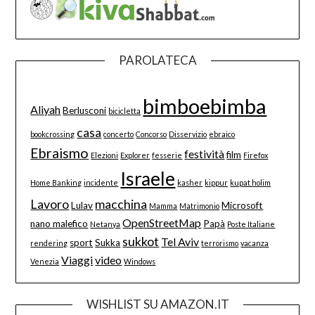
PAROLATECA
bimboebimba
Aliyah
Berlusconi
bicicletta
casa
bookcrossing
concerto
Concorso
Disservizio
ebraico
Ebraismo
festività
film
Elezioni
Explorer
fesserie
Firefox
Israele
Home Banking
incidente
kasher
kippur
kupat holim
Lavoro
macchina
Lulav
Microsoft
Mamma
Matrimonio
OpenStreetMap
nano malefico
Papà
Netanya
Poste Italiane
sukkot
Tel Aviv
sport
Sukka
rendering
terrorismo
vacanza
Viaggi
video
Venezia
Windows
WISHLIST SU AMAZON.IT