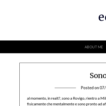
Skip
to
e
content
ABOUT ME
Sono
Posted on
07
al momento, in realt?, sono a Rovigo, rientro a Mi
fisicamente che mentalmente e sono pronto ad aff