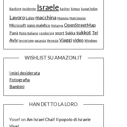
Israele
Banking
incidente
kasher
kippur
kupat holim
Lavoro
macchina
Lulav
Mamma
Matrimonio
OpenStreetMap
Microsoft
nano malefico
Netanya
sukkot
Tel
Papà
sport
Sukka
Poste Italiane
rendering
Aviv
Viaggi
video
terrorismo
vacanza
Venezia
Windows
WISHLIST SU AMAZON.IT
i miei desiderata
Fotografia
Bambini
HAN DETTO LA LORO
Yosef
on
Am Israel Chai! Il popolo di Israele
Vive!