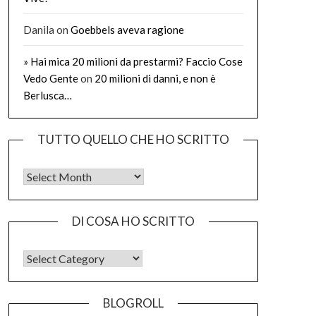
Danila
on
Goebbels aveva ragione
» Hai mica 20 milioni da prestarmi? Faccio Cose
Vedo Gente
on
20 milioni di danni, e non è
Berlusca…
TUTTO QUELLO CHE HO SCRITTO
Tutto quello che ho scritto
DI COSA HO SCRITTO
DI COSA HO SCRITTO
BLOGROLL