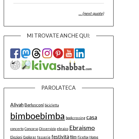
… (next quote)
MI TROVATE ANCHE QUI:
PAROLATECA
Aliyah
Berlusconi
bicicletta
bimboebimba
casa
bookcrossing
Ebraismo
concerto
Concorso
Disservizio
ebraico
festività
film
Elezioni
Explorer
fesserie
Firefox
Home