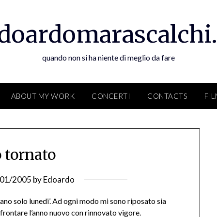
doardomarascalchi.
quando non si ha niente di meglio da fare
ABOUT MY WORK
CONCERTI
CONTACTS
FI
 tornato
/01/2005
by
Edoardo
lano solo lunedi’. Ad ogni modo mi sono riposato sia
rontare l’anno nuovo con rinnovato vigore.