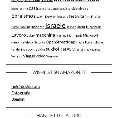
casa
bookcrossing
concerto
Concorso
Disservizio
ebraico
Ebraismo
festività
film
Elezioni
Explorer
fesserie
Firefox
Israele
Home Banking
incidente
kasher
kippur
kupat holim
Lavoro
macchina
Lulav
Microsoft
Mamma
Matrimonio
OpenStreetMap
nano malefico
Papà
Netanya
Poste Italiane
sukkot
Tel Aviv
sport
Sukka
rendering
terrorismo
vacanza
Viaggi
video
Venezia
Windows
WISHLIST SU AMAZON.IT
i miei desiderata
Fotografia
Bambini
HAN DETTO LA LORO