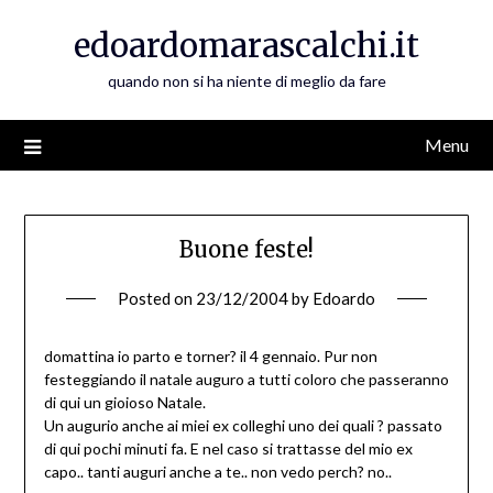
Skip
edoardomarascalchi.it
to
content
quando non si ha niente di meglio da fare
Menu
Buone feste!
Posted on
23/12/2004
by
Edoardo
domattina io parto e torner? il 4 gennaio. Pur non
festeggiando il natale auguro a tutti coloro che passeranno
di qui un gioioso Natale.
Un augurio anche ai miei ex colleghi uno dei quali ? passato
di qui pochi minuti fa. E nel caso si trattasse del mio ex
capo.. tanti auguri anche a te.. non vedo perch? no..