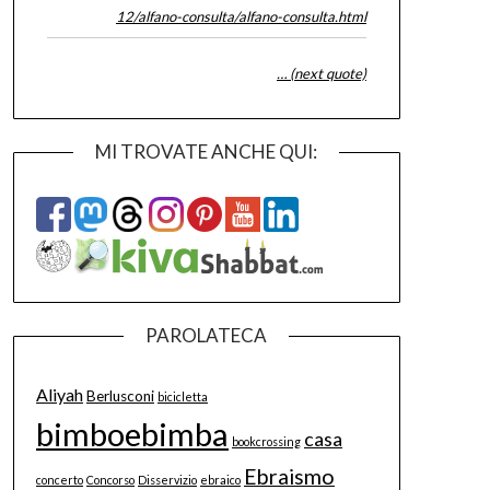
12/alfano-consulta/alfano-consulta.html
… (next quote)
MI TROVATE ANCHE QUI:
PAROLATECA
Aliyah
Berlusconi
bicicletta
bimboebimba
casa
bookcrossing
Ebraismo
concerto
Concorso
Disservizio
ebraico