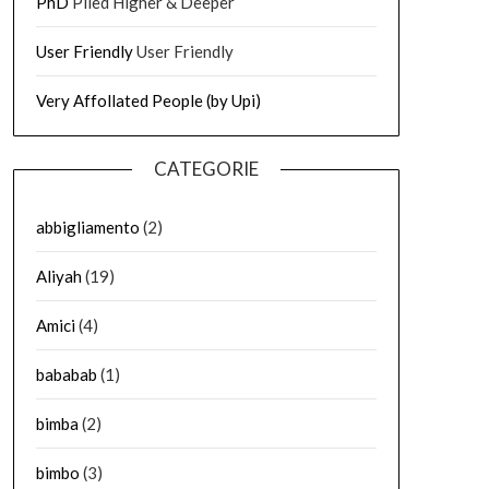
PhD
Piled Higher & Deeper
User Friendly
User Friendly
Very Affollated People (by Upi)
CATEGORIE
abbigliamento
(2)
Aliyah
(19)
Amici
(4)
bababab
(1)
bimba
(2)
bimbo
(3)