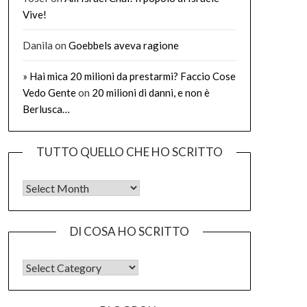
Vive!
Danila
on
Goebbels aveva ragione
» Hai mica 20 milioni da prestarmi? Faccio Cose
Vedo Gente
on
20 milioni di danni, e non è
Berlusca…
TUTTO QUELLO CHE HO SCRITTO
Tutto quello che ho scritto
DI COSA HO SCRITTO
DI COSA HO SCRITTO