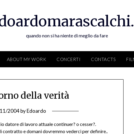
doardomarascalchi.
quando non si ha niente di meglio da fare
ABOUT MY WORK
CONCERTI
CONTACTS
FI
orno della verità
/11/2004
by
Edoardo
io datore di lavoro attuale continuer? o cesser?.
di contratto e domani dovremmo vederci per definire..