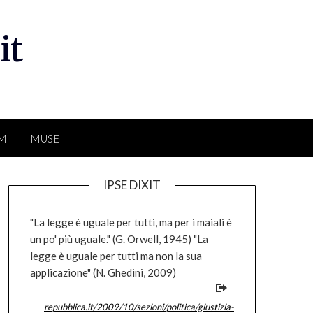
it
LM
MUSEI
IPSE DIXIT
"La legge è uguale per tutti, ma per i maiali è
un po' più uguale." (G. Orwell, 1945) "La
legge è uguale per tutti ma non la sua
applicazione" (N. Ghedini, 2009)
repubblica.it/2009/10/sezioni/politica/giustizia-