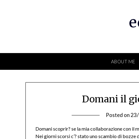
Skip
to
e
content
ABOUT ME
Domani il gi
Posted on
23
Domani scoprir? se la mia collaborazione con il m
Nei giorni scorsi c’? stato uno scambio di bozze 