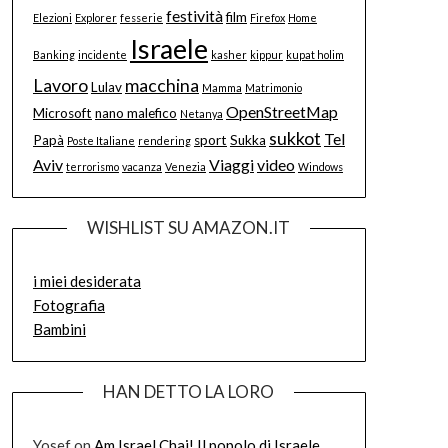
festività
film
Elezioni
Explorer
fesserie
Firefox
Home
Israele
Banking
incidente
kasher
kippur
kupat holim
Lavoro
macchina
Lulav
Mamma
Matrimonio
OpenStreetMap
Microsoft
nano malefico
Netanya
sukkot
Tel
Papà
sport
Sukka
Poste Italiane
rendering
Aviv
Viaggi
video
terrorismo
vacanza
Venezia
Windows
WISHLIST SU AMAZON.IT
i miei desiderata
Fotografia
Bambini
HAN DETTO LA LORO
Yosef
on
Am Israel Chai! Il popolo di Israele