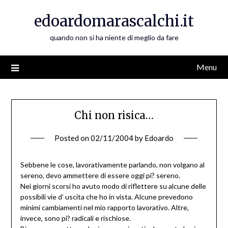
Skip
edoardomarascalchi.it
to
content
quando non si ha niente di meglio da fare
Menu
Chi non risica…
Posted on
02/11/2004
by
Edoardo
Sebbene le cose, lavorativamente parlando, non volgano al
sereno, devo ammettere di essere oggi pi? sereno.
Nei giorni scorsi ho avuto modo di riflettere su alcune delle
possibili vie d’ uscita che ho in vista. Alcune prevedono
minimi cambiamenti nel mio rapporto lavorativo. Altre,
invece, sono pi? radicali e rischiose.