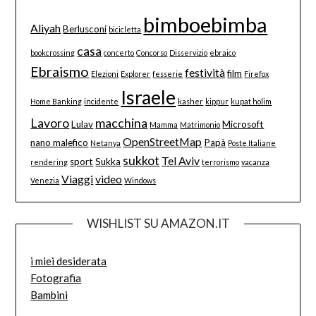
bimboebimba
Aliyah
Berlusconi
bicicletta
casa
bookcrossing
concerto
Concorso
Disservizio
ebraico
Ebraismo
festività
film
Elezioni
Explorer
fesserie
Firefox
Israele
Home Banking
incidente
kasher
kippur
kupat holim
Lavoro
macchina
Lulav
Microsoft
Mamma
Matrimonio
OpenStreetMap
nano malefico
Papà
Netanya
Poste Italiane
sukkot
Tel Aviv
sport
Sukka
rendering
terrorismo
vacanza
Viaggi
video
Venezia
Windows
WISHLIST SU AMAZON.IT
i miei desiderata
Fotografia
Bambini