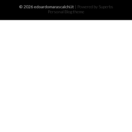
© 2026 edoardomarascalchi.it
| Powered by Superbs
Personal Blog theme