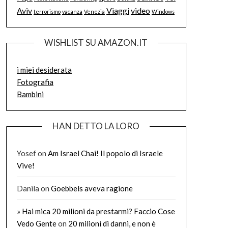
Aviv
Viaggi
video
terrorismo
vacanza
Venezia
Windows
WISHLIST SU AMAZON.IT
i miei desiderata
Fotografia
Bambini
HAN DETTO LA LORO
Yosef
on
Am Israel Chai! Il popolo di Israele
Vive!
Danila
on
Goebbels aveva ragione
» Hai mica 20 milioni da prestarmi? Faccio Cose
Vedo Gente
on
20 milioni di danni, e non è