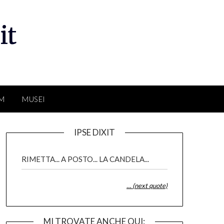
it
LM
MUSEI
IPSE DIXIT
RIMETTA... A POSTO... LA CANDELA...
… (next quote)
MI TROVATE ANCHE QUI: