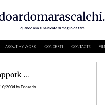
doardomarascalchi.
quando non si ha niente di meglio da fare
ABOUT MY WORK
CONCERTI
CONTACTS
FI
appork …
/10/2004
by
Edoardo