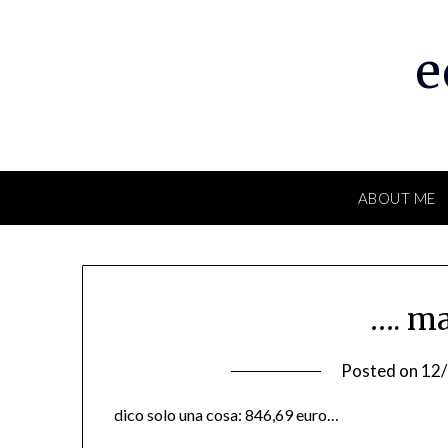
Skip
to
e
content
ABOUT ME
…. m
Posted on
12
dico solo una cosa: 846,69 euro…