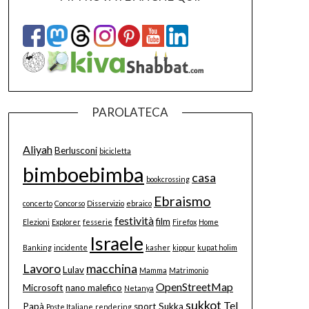
PAROLATECA
Aliyah
Berlusconi
bicicletta
bimboebimba
casa
bookcrossing
Ebraismo
concerto
Concorso
Disservizio
ebraico
festività
film
Elezioni
Explorer
fesserie
Firefox
Home
Israele
Banking
incidente
kasher
kippur
kupat holim
Lavoro
macchina
Lulav
Mamma
Matrimonio
OpenStreetMap
Microsoft
nano malefico
Netanya
sukkot
Tel
Papà
sport
Sukka
Poste Italiane
rendering