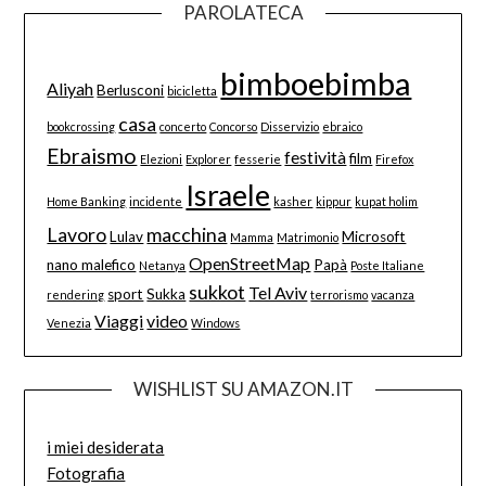
PAROLATECA
bimboebimba
Aliyah
Berlusconi
bicicletta
casa
bookcrossing
concerto
Concorso
Disservizio
ebraico
Ebraismo
festività
film
Elezioni
Explorer
fesserie
Firefox
Israele
Home Banking
incidente
kasher
kippur
kupat holim
Lavoro
macchina
Lulav
Microsoft
Mamma
Matrimonio
OpenStreetMap
nano malefico
Papà
Netanya
Poste Italiane
sukkot
Tel Aviv
sport
Sukka
rendering
terrorismo
vacanza
Viaggi
video
Venezia
Windows
WISHLIST SU AMAZON.IT
i miei desiderata
Fotografia