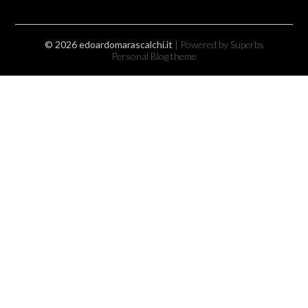
© 2026 edoardomarascalchi.it
| Powered by Superbs
Personal Blog theme