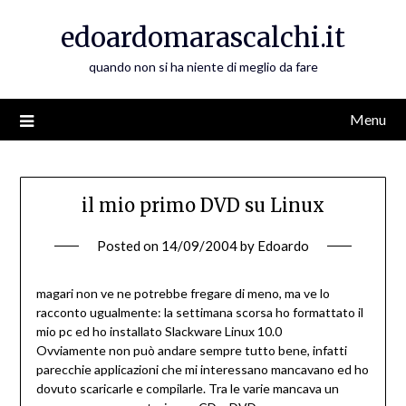
Skip
edoardomarascalchi.it
to
content
quando non si ha niente di meglio da fare
Menu
il mio primo DVD su Linux
Posted on
14/09/2004
by
Edoardo
magari non ve ne potrebbe fregare di meno, ma ve lo
racconto ugualmente: la settimana scorsa ho formattato il
mio pc ed ho installato Slackware Linux 10.0
Ovviamente non può andare sempre tutto bene, infatti
parecchie applicazioni che mi interessano mancavano ed ho
dovuto scaricarle e compilarle. Tra le varie mancava un