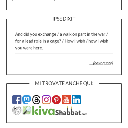
IPSE DIXIT
And did you exchange / a walk on part in the war /
for a lead role in a cage? / How I wish / how I wish
you were here.
… (next quote)
MI TROVATE ANCHE QUI: