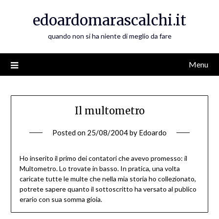
Skip
edoardomarascalchi.it
to
content
quando non si ha niente di meglio da fare
Menu
Il multometro
Posted on
25/08/2004
by
Edoardo
Ho inserito il primo dei contatori che avevo promesso: il
Multometro. Lo trovate in basso. In pratica, una volta
caricate tutte le multe che nella mia storia ho collezionato,
potrete sapere quanto il sottoscritto ha versato al publico
erario con sua somma gioia.