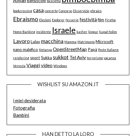
Aliyah
Berlusconi
bicicletta
casa
bookcrossing
concerto
Concorso
Disservizio
ebraico
Ebraismo
festività
film
Elezioni
Explorer
fesserie
Firefox
Israele
Home Banking
incidente
kasher
kippur
kupat holim
Lavoro
macchina
Lulav
Microsoft
Mamma
Matrimonio
OpenStreetMap
nano malefico
Papà
Netanya
Poste Italiane
sukkot
Tel Aviv
sport
Sukka
rendering
terrorismo
vacanza
Viaggi
video
Venezia
Windows
WISHLIST SU AMAZON.IT
i miei desiderata
Fotografia
Bambini
HAN DETTO LA LORO