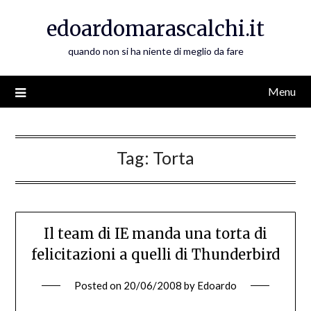
Skip
edoardomarascalchi.it
to
content
quando non si ha niente di meglio da fare
Menu
Tag:
Torta
Il team di IE manda una torta di
felicitazioni a quelli di Thunderbird
Posted on
20/06/2008
by
Edoardo