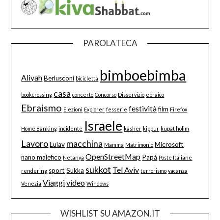
PAROLATECA
bimboebimba
Aliyah
Berlusconi
bicicletta
casa
bookcrossing
concerto
Concorso
Disservizio
ebraico
Ebraismo
festività
film
Elezioni
Explorer
fesserie
Firefox
Israele
Home Banking
incidente
kasher
kippur
kupat holim
Lavoro
macchina
Lulav
Microsoft
Mamma
Matrimonio
OpenStreetMap
nano malefico
Papà
Netanya
Poste Italiane
sukkot
Tel Aviv
sport
Sukka
rendering
terrorismo
vacanza
Viaggi
video
Venezia
Windows
WISHLIST SU AMAZON.IT