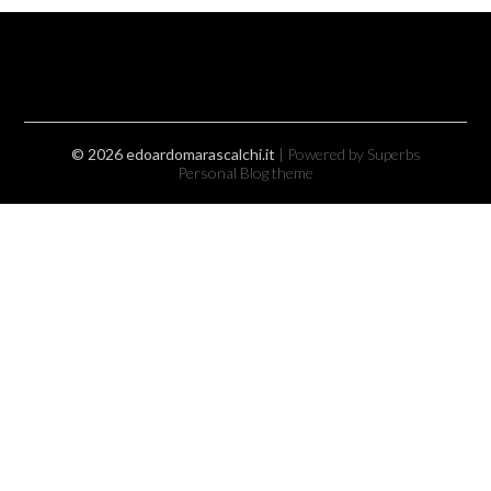
© 2026 edoardomarascalchi.it
| Powered by Superbs
Personal Blog theme