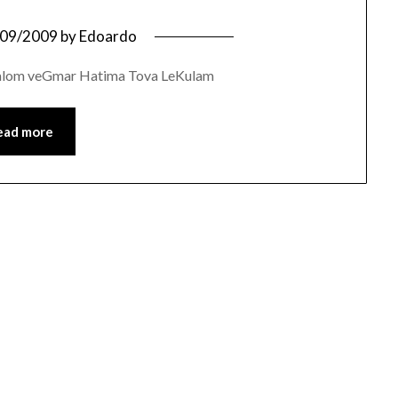
/09/2009
by
Edoardo
Shalom veGmar Hatima Tova LeKulam
ead more