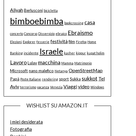
Aliyah
Berlusconi
bicicletta
bimboebimba
casa
bookcrossing
Ebraismo
concerto
Concorso
Disservizio
ebraico
festività
film
Elezioni
Explorer
fesserie
Firefox
Home
Israele
Banking
incidente
kasher
kippur
kupat holim
Lavoro
macchina
Lulav
Mamma
Matrimonio
OpenStreetMap
Microsoft
nano malefico
Netanya
sukkot
Tel
Papà
sport
Sukka
Poste Italiane
rendering
Aviv
Viaggi
video
terrorismo
vacanza
Venezia
Windows
WISHLIST SU AMAZON.IT
i miei desiderata
Fotografia