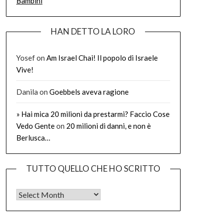
Bambini
HAN DETTO LA LORO
Yosef
on
Am Israel Chai! Il popolo di Israele
Vive!
Danila
on
Goebbels aveva ragione
» Hai mica 20 milioni da prestarmi? Faccio Cose
Vedo Gente
on
20 milioni di danni, e non è
Berlusca…
TUTTO QUELLO CHE HO SCRITTO
Tutto quello che ho scritto