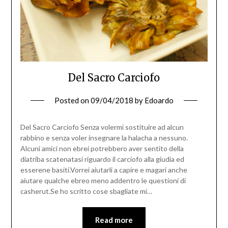
Del Sacro Carciofo
Posted on
09/04/2018
by
Edoardo
Del Sacro Carciofo Senza volermi sostituire ad alcun
rabbino e senza voler insegnare la halacha a nessuno.
Alcuni amici non ebrei potrebbero aver sentito della
diatriba scatenatasi riguardo il carciofo alla giudia ed
esserene basiti.Vorrei aiutarli a capire e magari anche
aiutare qualche ebreo meno addentro le questioni di
casherut.Se ho scritto cose sbagliate mi…
Read more