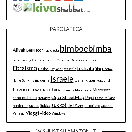
PAROLATECA
bimboebimba
Aliyah
Berlusconi
bicicletta
casa
bookcrossing
concerto
Concorso
Disservizio
ebraico
Ebraismo
festività
film
Elezioni
Explorer
fesserie
Firefox
Israele
Home Banking
incidente
kasher
kippur
kupat holim
Lavoro
macchina
Lulav
Microsoft
Mamma
Matrimonio
OpenStreetMap
nano malefico
Papà
Netanya
Poste Italiane
sukkot
Tel Aviv
sport
Sukka
rendering
terrorismo
vacanza
Viaggi
video
Venezia
Windows
WISHLIST SU AMAZON.IT