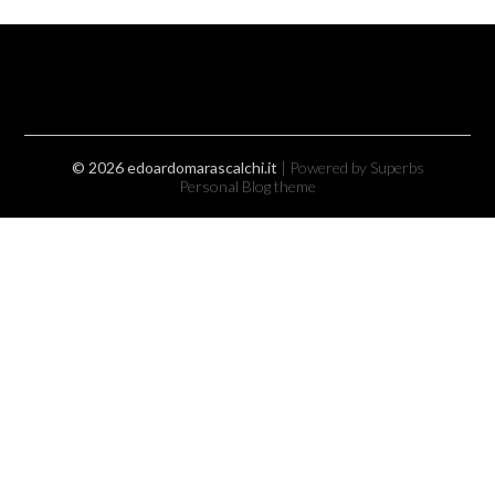
© 2026 edoardomarascalchi.it
| Powered by Superbs
Personal Blog theme