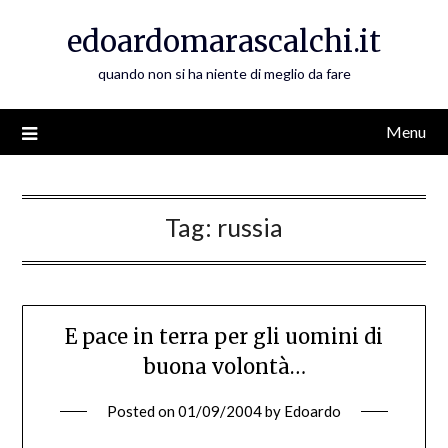
Skip
edoardomarascalchi.it
to
content
quando non si ha niente di meglio da fare
Menu
Tag:
russia
E pace in terra per gli uomini di
buona volontà…
Posted on
01/09/2004
by
Edoardo