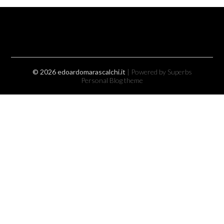
© 2026 edoardomarascalchi.it
| Powered by Superbs
Personal Blog theme