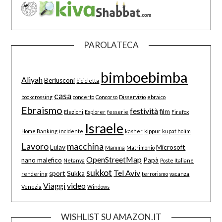
PAROLATECA
bimboebimba
Aliyah
Berlusconi
bicicletta
casa
bookcrossing
concerto
Concorso
Disservizio
ebraico
Ebraismo
festività
film
Elezioni
Explorer
fesserie
Firefox
Israele
Home Banking
incidente
kasher
kippur
kupat holim
Lavoro
macchina
Lulav
Microsoft
Mamma
Matrimonio
OpenStreetMap
nano malefico
Papà
Netanya
Poste Italiane
sukkot
Tel Aviv
sport
Sukka
rendering
terrorismo
vacanza
Viaggi
video
Venezia
Windows
WISHLIST SU AMAZON.IT