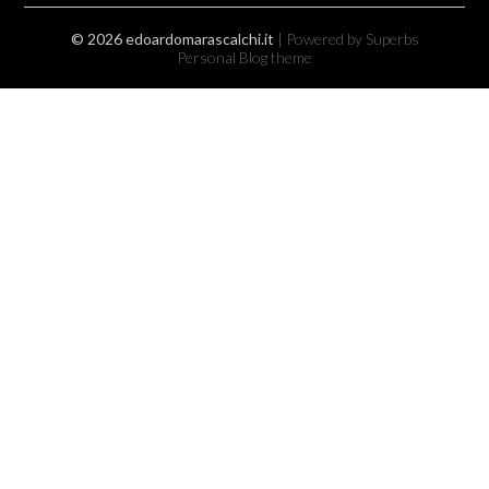
© 2026 edoardomarascalchi.it
| Powered by Superbs
Personal Blog theme