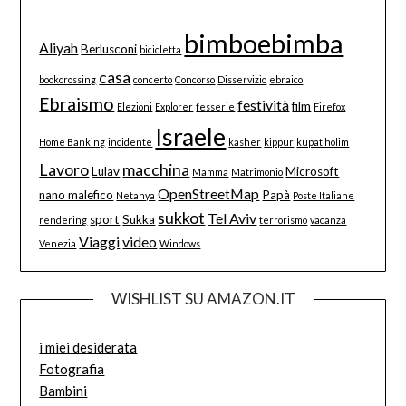
bimboebimba
Aliyah
Berlusconi
bicicletta
casa
bookcrossing
concerto
Concorso
Disservizio
ebraico
Ebraismo
festività
film
Elezioni
Explorer
fesserie
Firefox
Israele
Home Banking
incidente
kasher
kippur
kupat holim
Lavoro
macchina
Lulav
Microsoft
Mamma
Matrimonio
OpenStreetMap
nano malefico
Papà
Netanya
Poste Italiane
sukkot
Tel Aviv
sport
Sukka
rendering
terrorismo
vacanza
Viaggi
video
Venezia
Windows
WISHLIST SU AMAZON.IT
i miei desiderata
Fotografia
Bambini