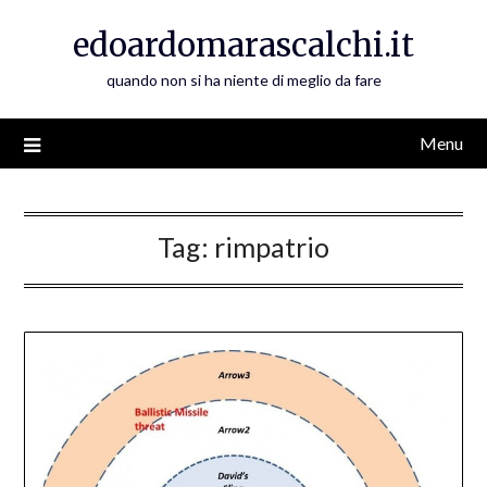
Skip
edoardomarascalchi.it
to
content
quando non si ha niente di meglio da fare
Menu
Tag:
rimpatrio