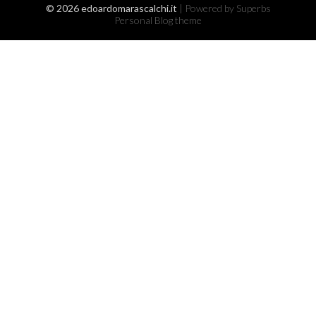
© 2026 edoardomarascalchi.it
| Powered by Superbs
Personal Blog theme