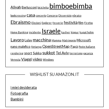
bimboebimba
Aliyah
Berlusconi
bicicletta
casa
bookcrossing
concerto
Concorso
Disservizio
ebraico
Ebraismo
festività
film
Elezioni
Explorer
fesserie
Firefox
Israele
Home Banking
incidente
kasher
kippur
kupat holim
Lavoro
macchina
Lulav
Microsoft
Mamma
Matrimonio
OpenStreetMap
nano malefico
Papà
Netanya
Poste Italiane
sukkot
Tel Aviv
sport
Sukka
rendering
terrorismo
vacanza
Viaggi
video
Venezia
Windows
WISHLIST SU AMAZON.IT
i miei desiderata
Fotografia
Bambini