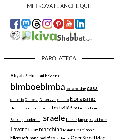
MI TROVATE ANCHE QUI:
PAROLATECA
Aliyah
Berlusconi
bicicletta
bimboebimba
casa
bookcrossing
Ebraismo
concerto
Concorso
Disservizio
ebraico
festività
film
Elezioni
Explorer
fesserie
Firefox
Home
Israele
Banking
incidente
kasher
kippur
kupat holim
Lavoro
macchina
Lulav
Mamma
Matrimonio
OpenStreetMap
Microsoft
nano malefico
Netanya