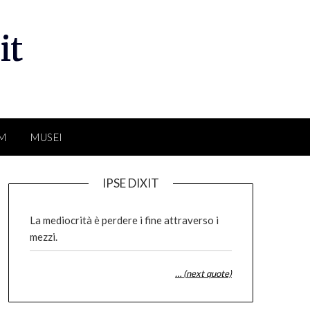
it
LM
MUSEI
IPSE DIXIT
La mediocrità è perdere i fine attraverso i
mezzi.
… (next quote)