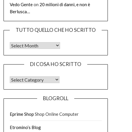
Vedo Gente
on
20 milioni di danni, e non è
Berlusca…
TUTTO QUELLO CHE HO SCRITTO
Tutto quello che ho scritto
DI COSA HO SCRITTO
DI COSA HO SCRITTO
BLOGROLL
Eprime Shop
Shop Online Computer
Etromino’s Blog