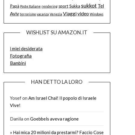
sukkot
Tel
Papà
sport
Sukka
Poste Italiane
rendering
Aviv
Viaggi
video
terrorismo
vacanza
Venezia
Windows
WISHLIST SU AMAZON.IT
i miei desiderata
Fotografia
Bambini
HAN DETTO LA LORO
Yosef
on
Am Israel Chai! Il popolo di Israele
Vive!
Danila
on
Goebbels aveva ragione
» Hai mica 20 milioni da prestarmi? Faccio Cose