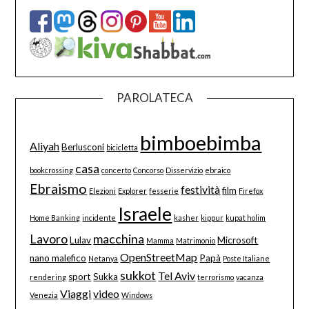
PAROLATECA
bimboebimba
Aliyah
Berlusconi
bicicletta
casa
bookcrossing
concerto
Concorso
Disservizio
ebraico
Ebraismo
festività
film
Elezioni
Explorer
fesserie
Firefox
Israele
Home Banking
incidente
kasher
kippur
kupat holim
Lavoro
macchina
Lulav
Microsoft
Mamma
Matrimonio
OpenStreetMap
nano malefico
Papà
Netanya
Poste Italiane
sukkot
Tel Aviv
sport
Sukka
rendering
terrorismo
vacanza
Viaggi
video
Venezia
Windows