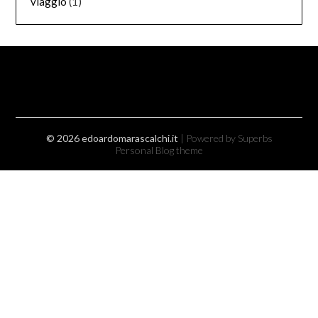
viaggio
(1)
© 2026 edoardomarascalchi.it
| Powered by Superbs
Personal Blog theme