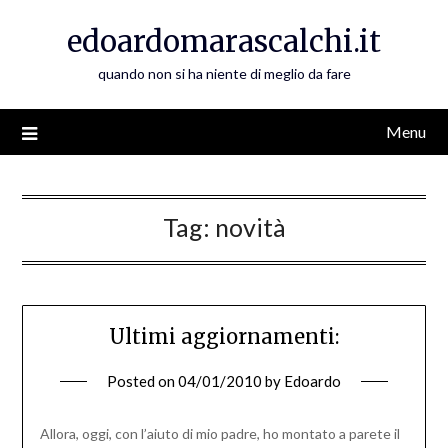
Skip
edoardomarascalchi.it
to
content
quando non si ha niente di meglio da fare
Menu
Tag:
novità
Ultimi aggiornamenti:
Posted on
04/01/2010
by
Edoardo
Allora, oggi, con l’aiuto di mio padre, ho montato a parete il