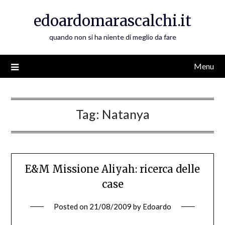
Skip
edoardomarascalchi.it
to
content
quando non si ha niente di meglio da fare
Menu
Tag:
Natanya
E&M Missione Aliyah: ricerca delle
case
Posted on
21/08/2009
by
Edoardo