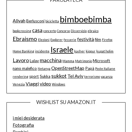
bimboebimba
Aliyah
Berlusconi
bicicletta
casa
bookcrossing
concerto
Concorso
Disservizio
ebraico
Ebraismo
festività
film
Elezioni
Explorer
fesserie
Firefox
Israele
Home Banking
incidente
kasher
kippur
kupat holim
Lavoro
macchina
Lulav
Microsoft
Mamma
Matrimonio
OpenStreetMap
nano malefico
Papà
Netanya
Poste Italiane
sukkot
Tel Aviv
sport
Sukka
rendering
terrorismo
vacanza
Viaggi
video
Venezia
Windows
WISHLIST SU AMAZON.IT
i miei desiderata
Fotografia