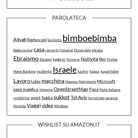
PAROLATECA
bimboebimba
Aliyah
Berlusconi
bicicletta
casa
bookcrossing
concerto
Concorso
Disservizio
ebraico
Ebraismo
festività
film
Elezioni
Explorer
fesserie
Firefox
Israele
Home Banking
incidente
kasher
kippur
kupat holim
Lavoro
macchina
Lulav
Microsoft
Mamma
Matrimonio
OpenStreetMap
nano malefico
Papà
Netanya
Poste Italiane
sukkot
Tel Aviv
sport
Sukka
rendering
terrorismo
vacanza
Viaggi
video
Venezia
Windows
WISHLIST SU AMAZON.IT