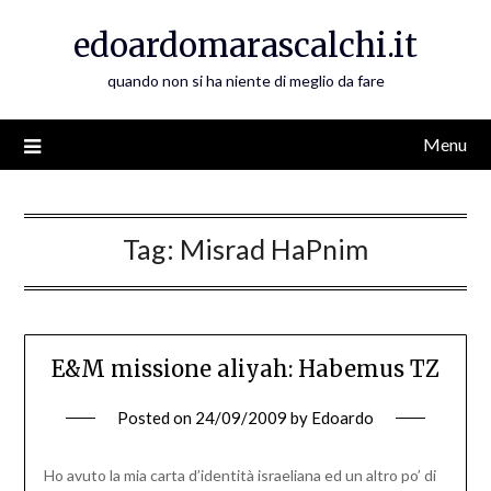
Skip
edoardomarascalchi.it
to
content
quando non si ha niente di meglio da fare
Menu
Tag:
Misrad HaPnim
E&M missione aliyah: Habemus TZ
Posted on
24/09/2009
by
Edoardo
Ho avuto la mia carta d’identità israeliana ed un altro po’ di