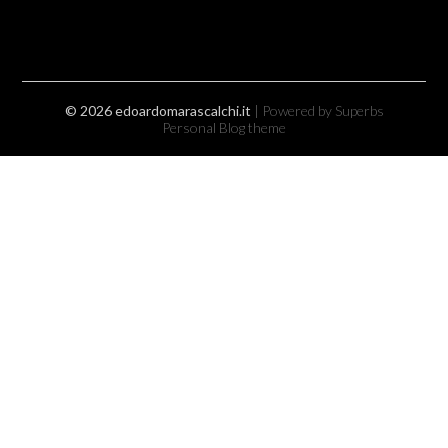
© 2026 edoardomarascalchi.it
| Powered by Superbs
Personal Blog theme