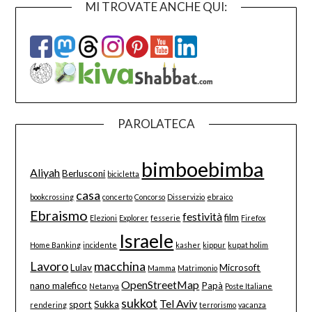
MI TROVATE ANCHE QUI:
PAROLATECA
bimboebimba
Aliyah
Berlusconi
bicicletta
casa
bookcrossing
concerto
Concorso
Disservizio
ebraico
Ebraismo
festività
film
Elezioni
Explorer
fesserie
Firefox
Israele
Home Banking
incidente
kasher
kippur
kupat holim
Lavoro
macchina
Lulav
Microsoft
Mamma
Matrimonio
OpenStreetMap
nano malefico
Papà
Netanya
Poste Italiane
sukkot
Tel Aviv
sport
Sukka
rendering
terrorismo
vacanza