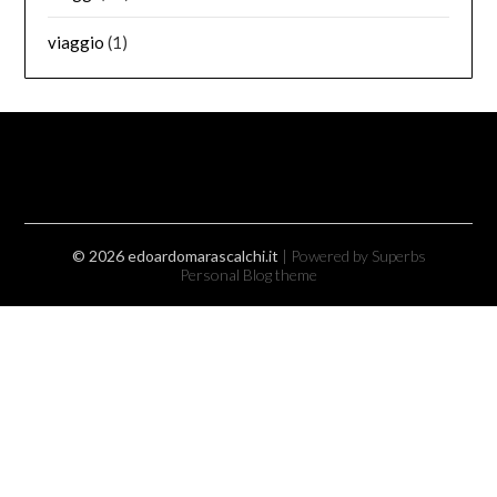
viaggio
(1)
© 2026 edoardomarascalchi.it
| Powered by Superbs
Personal Blog theme