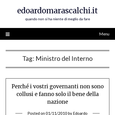
Skip
edoardomarascalchi.it
to
content
quando non si ha niente di meglio da fare
Menu
Tag:
Ministro del Interno
Perché i vostri governanti non sono
collusi e fanno solo il bene della
nazione
Posted on
01/11/2010
by
Edoardo