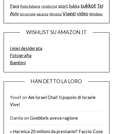
sukkot
Tel
Papà
sport
Sukka
Poste Italiane
rendering
Aviv
Viaggi
video
terrorismo
vacanza
Venezia
Windows
WISHLIST SU AMAZON.IT
i miei desiderata
Fotografia
Bambini
HAN DETTO LA LORO
Yosef
on
Am Israel Chai! Il popolo di Israele
Vive!
Danila
on
Goebbels aveva ragione
» Hai mica 20 milioni da prestarmi? Faccio Cose