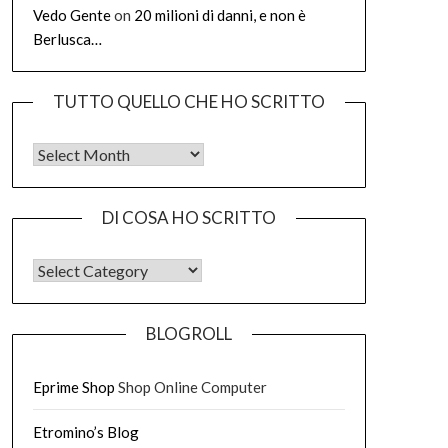
Vedo Gente
on
20 milioni di danni, e non è
Berlusca…
TUTTO QUELLO CHE HO SCRITTO
Tutto quello che ho scritto
DI COSA HO SCRITTO
DI COSA HO SCRITTO
BLOGROLL
Eprime Shop
Shop Online Computer
Etromino’s Blog