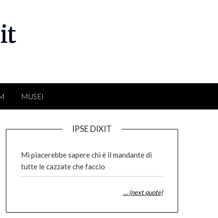
it
LM
MUSEI
IPSE DIXIT
Mi piacerebbe sapere chi è il mandante di
tutte le cazzate che faccio
… (next quote)