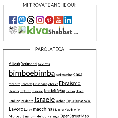
MI TROVATE ANCHE QUI:
PAROLATECA
Aliyah
Berlusconi
bicicletta
bimboebimba
casa
bookcrossing
Ebraismo
concerto
Concorso
Disservizio
ebraico
festività
film
Elezioni
Explorer
fesserie
Firefox
Home
Israele
Banking
incidente
kasher
kippur
kupat holim
Lavoro
macchina
Lulav
Mamma
Matrimonio
OpenStreetMap
Microsoft
nano malefico
Netanya