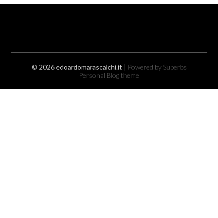
© 2026 edoardomarascalchi.it
| Powered by Superbs
Personal Blog theme