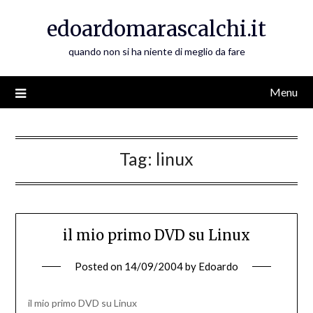
Skip
edoardomarascalchi.it
to
content
quando non si ha niente di meglio da fare
Menu
Tag:
linux
il mio primo DVD su Linux
Posted on
14/09/2004
by
Edoardo
il mio primo DVD su Linux