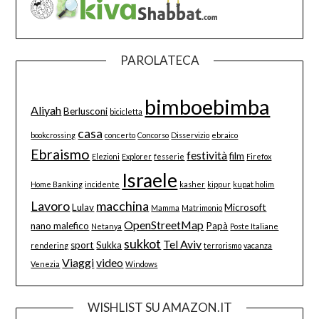
PAROLATECA
bimboebimba
Aliyah
Berlusconi
bicicletta
casa
bookcrossing
concerto
Concorso
Disservizio
ebraico
Ebraismo
festività
film
Elezioni
Explorer
fesserie
Firefox
Israele
Home Banking
incidente
kasher
kippur
kupat holim
Lavoro
macchina
Lulav
Microsoft
Mamma
Matrimonio
OpenStreetMap
nano malefico
Papà
Netanya
Poste Italiane
sukkot
Tel Aviv
sport
Sukka
rendering
terrorismo
vacanza
Viaggi
video
Venezia
Windows
WISHLIST SU AMAZON.IT