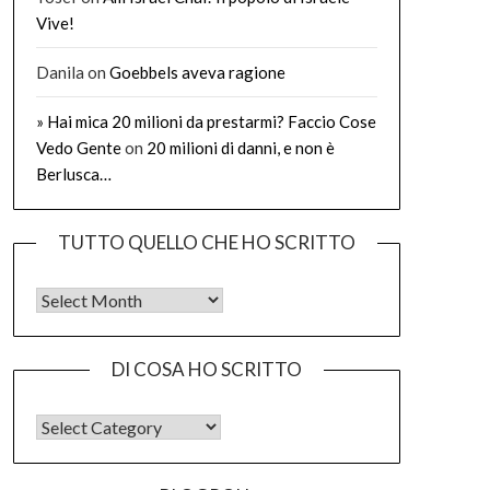
Vive!
Danila
on
Goebbels aveva ragione
» Hai mica 20 milioni da prestarmi? Faccio Cose
Vedo Gente
on
20 milioni di danni, e non è
Berlusca…
TUTTO QUELLO CHE HO SCRITTO
Tutto quello che ho scritto
DI COSA HO SCRITTO
DI COSA HO SCRITTO