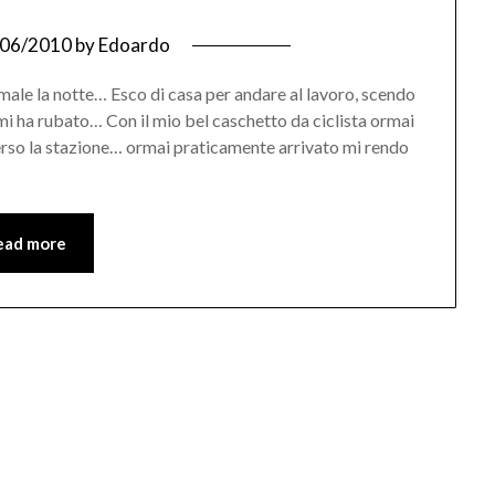
/06/2010
by
Edoardo
o male la notte… Esco di casa per andare al lavoro, scendo
 mi ha rubato… Con il mio bel caschetto da ciclista ormai
verso la stazione… ormai praticamente arrivato mi rendo
ead more