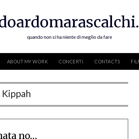
doardomarascalchi.
quando non si ha niente di meglio da fare
ABOUT MY WORK
CONCERTI
CONTACTS
FI
:
Kippah
nata no…