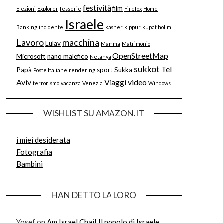
festività
film
Elezioni
Explorer
fesserie
Firefox
Home
Israele
Banking
incidente
kasher
kippur
kupat holim
Lavoro
macchina
Lulav
Mamma
Matrimonio
OpenStreetMap
Microsoft
nano malefico
Netanya
sukkot
Tel
Papà
sport
Sukka
Poste Italiane
rendering
Aviv
Viaggi
video
terrorismo
vacanza
Venezia
Windows
WISHLIST SU AMAZON.IT
i miei desiderata
Fotografia
Bambini
HAN DETTO LA LORO
Yosef
on
Am Israel Chai! Il popolo di Israele