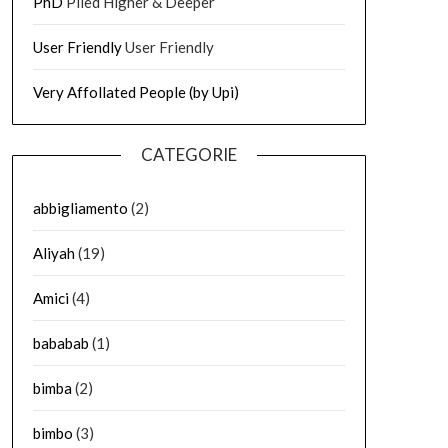
PhD
Piled Higher & Deeper
User Friendly
User Friendly
Very Affollated People (by Upi)
CATEGORIE
abbigliamento
(2)
Aliyah
(19)
Amici
(4)
bababab
(1)
bimba
(2)
bimbo
(3)