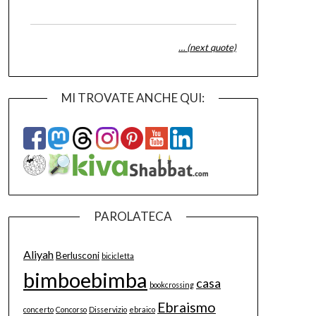
… (next quote)
MI TROVATE ANCHE QUI:
PAROLATECA
Aliyah
Berlusconi
bicicletta
bimboebimba
casa
bookcrossing
Ebraismo
concerto
Concorso
Disservizio
ebraico