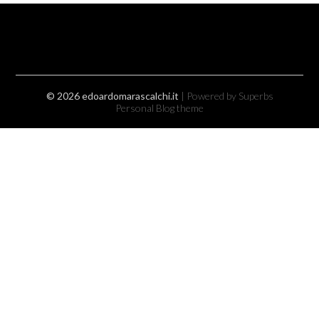
© 2026 edoardomarascalchi.it
| Powered by Superbs
Personal Blog theme