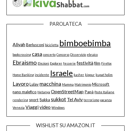
PAROLATECA
bimboebimba
Aliyah
Berlusconi
bicicletta
casa
bookcrossing
concerto
Concorso
Disservizio
ebraico
Ebraismo
festività
film
Elezioni
Explorer
fesserie
Firefox
Israele
Home Banking
incidente
kasher
kippur
kupat holim
Lavoro
macchina
Lulav
Microsoft
Mamma
Matrimonio
OpenStreetMap
nano malefico
Papà
Netanya
Poste Italiane
sukkot
Tel Aviv
sport
Sukka
rendering
terrorismo
vacanza
Viaggi
video
Venezia
Windows
WISHLIST SU AMAZON.IT