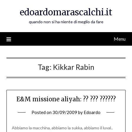
Skip
edoardomarascalchi.it
to
content
quando non si ha niente di meglio da fare
Menu
Tag:
Kikkar Rabin
E&M missione aliyah: ?? ??? ??????
Posted on
30/09/2009
by
Edoardo
Abbiamo la macchina, abbiamo la sukka, abbiamo il luval..