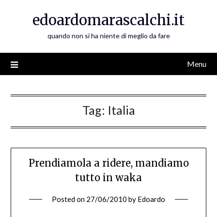
Skip
edoardomarascalchi.it
to
content
quando non si ha niente di meglio da fare
Menu
Tag:
Italia
Prendiamola a ridere, mandiamo
tutto in waka
Posted on
27/06/2010
by
Edoardo