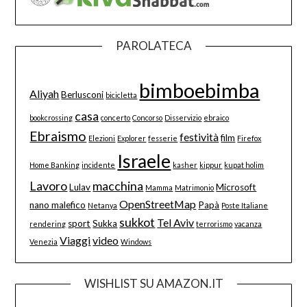
PAROLATECA
bimboebimba
Aliyah
Berlusconi
bicicletta
casa
bookcrossing
concerto
Concorso
Disservizio
ebraico
Ebraismo
festività
film
Elezioni
Explorer
fesserie
Firefox
Israele
Home Banking
incidente
kasher
kippur
kupat holim
Lavoro
macchina
Lulav
Microsoft
Mamma
Matrimonio
OpenStreetMap
nano malefico
Papà
Netanya
Poste Italiane
sukkot
Tel Aviv
sport
Sukka
rendering
terrorismo
vacanza
Viaggi
video
Venezia
Windows
WISHLIST SU AMAZON.IT