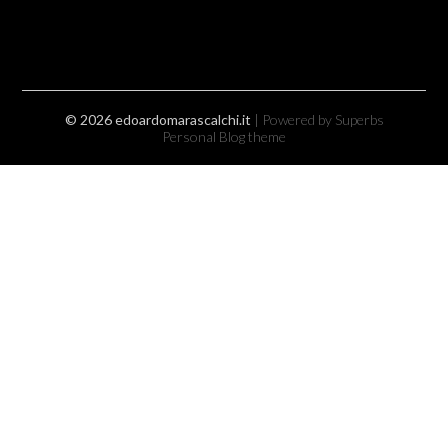
© 2026 edoardomarascalchi.it
| Powered by Superbs
Personal Blog theme