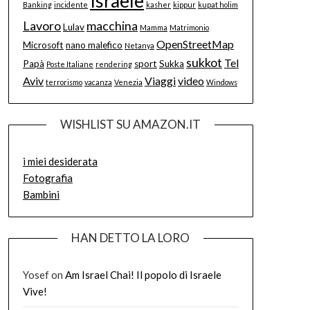
Israele
Banking
incidente
kasher
kippur
kupat holim
Lavoro
macchina
Lulav
Mamma
Matrimonio
OpenStreetMap
Microsoft
nano malefico
Netanya
sukkot
Tel
Papà
sport
Sukka
Poste Italiane
rendering
Aviv
Viaggi
video
terrorismo
vacanza
Venezia
Windows
WISHLIST SU AMAZON.IT
i miei desiderata
Fotografia
Bambini
HAN DETTO LA LORO
Yosef
on
Am Israel Chai! Il popolo di Israele
Vive!