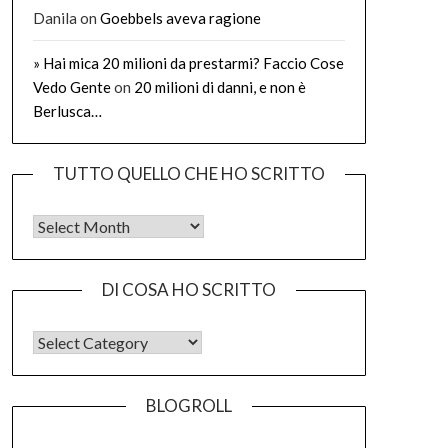
Danila
on
Goebbels aveva ragione
» Hai mica 20 milioni da prestarmi? Faccio Cose
Vedo Gente
on
20 milioni di danni, e non è
Berlusca…
TUTTO QUELLO CHE HO SCRITTO
Tutto quello che ho scritto
DI COSA HO SCRITTO
DI COSA HO SCRITTO
BLOGROLL