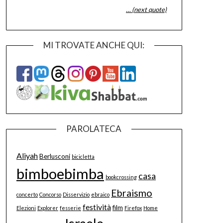
… (next quote)
MI TROVATE ANCHE QUI:
PAROLATECA
Aliyah
Berlusconi
bicicletta
bimboebimba
casa
bookcrossing
Ebraismo
concerto
Concorso
Disservizio
ebraico
festività
film
Elezioni
Explorer
fesserie
Firefox
Home