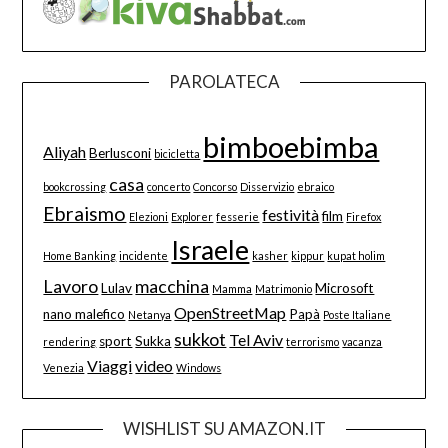
PAROLATECA
bimboebimba
Aliyah
Berlusconi
bicicletta
casa
bookcrossing
concerto
Concorso
Disservizio
ebraico
Ebraismo
festività
film
Elezioni
Explorer
fesserie
Firefox
Israele
Home Banking
incidente
kasher
kippur
kupat holim
Lavoro
macchina
Lulav
Microsoft
Mamma
Matrimonio
OpenStreetMap
nano malefico
Papà
Netanya
Poste Italiane
sukkot
Tel Aviv
sport
Sukka
rendering
terrorismo
vacanza
Viaggi
video
Venezia
Windows
WISHLIST SU AMAZON.IT