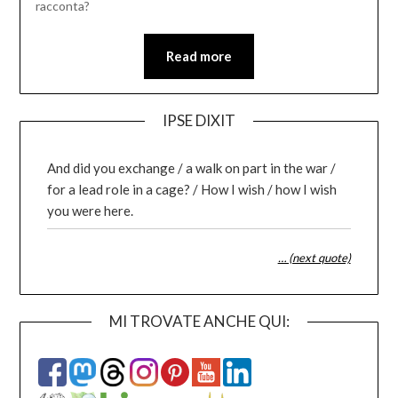
racconta?
Read more
IPSE DIXIT
And did you exchange / a walk on part in the war /
for a lead role in a cage? / How I wish / how I wish
you were here.
… (next quote)
MI TROVATE ANCHE QUI: