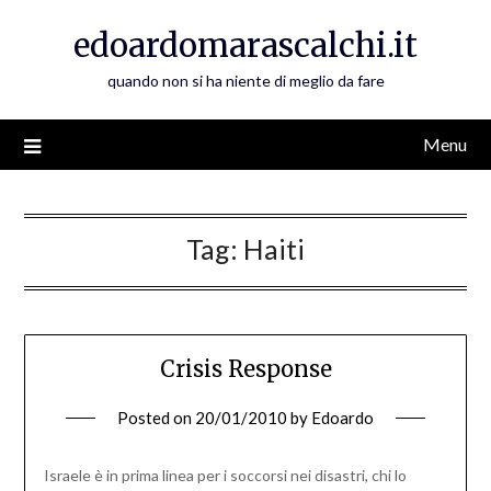
Skip
edoardomarascalchi.it
to
content
quando non si ha niente di meglio da fare
Menu
Tag:
Haiti
Crisis Response
Posted on
20/01/2010
by
Edoardo
Israele è in prima linea per i soccorsi nei disastri, chi lo