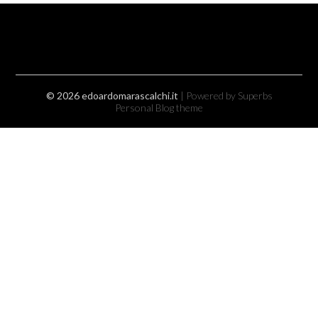
© 2026 edoardomarascalchi.it
| Powered by Superbs
Personal Blog theme