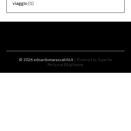
viaggio
(1)
© 2026 edoardomarascalchi.it
| Powered by Superbs
Personal Blog theme