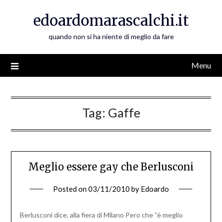
Skip
edoardomarascalchi.it
to
content
quando non si ha niente di meglio da fare
Menu
Tag:
Gaffe
Meglio essere gay che Berlusconi
Posted on
03/11/2010
by
Edoardo
Berlusconi dice, alla fiera di Milano Pero che “è meglio