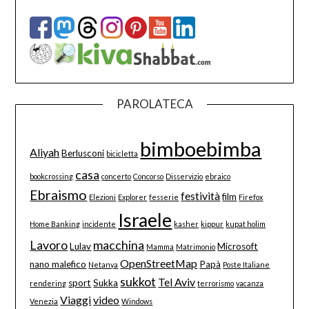
PAROLATECA
bimboebimba
Aliyah
Berlusconi
bicicletta
casa
bookcrossing
concerto
Concorso
Disservizio
ebraico
Ebraismo
festività
film
Elezioni
Explorer
fesserie
Firefox
Israele
Home Banking
incidente
kasher
kippur
kupat holim
Lavoro
macchina
Lulav
Microsoft
Mamma
Matrimonio
OpenStreetMap
nano malefico
Papà
Netanya
Poste Italiane
sukkot
Tel Aviv
sport
Sukka
rendering
terrorismo
vacanza
Viaggi
video
Venezia
Windows