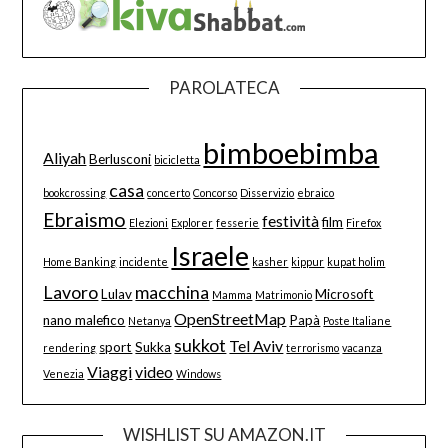
PAROLATECA
bimboebimba
Aliyah
Berlusconi
bicicletta
casa
bookcrossing
concerto
Concorso
Disservizio
ebraico
Ebraismo
festività
film
Elezioni
Explorer
fesserie
Firefox
Israele
Home Banking
incidente
kasher
kippur
kupat holim
Lavoro
macchina
Lulav
Microsoft
Mamma
Matrimonio
OpenStreetMap
nano malefico
Papà
Netanya
Poste Italiane
sukkot
Tel Aviv
sport
Sukka
rendering
terrorismo
vacanza
Viaggi
video
Venezia
Windows
WISHLIST SU AMAZON.IT