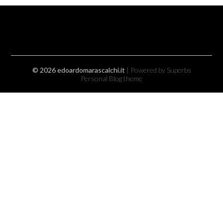
© 2026 edoardomarascalchi.it
| Powered by Superbs
Personal Blog theme