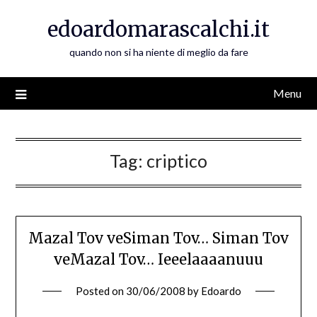
Skip
edoardomarascalchi.it
to
content
quando non si ha niente di meglio da fare
Menu
Tag:
criptico
Mazal Tov veSiman Tov… Siman Tov
veMazal Tov… Ieeelaaaanuuu
Posted on
30/06/2008
by
Edoardo