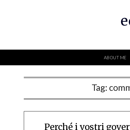
Skip
to
e
content
ABOUT ME
Tag:
comm
Perché i vostri gove