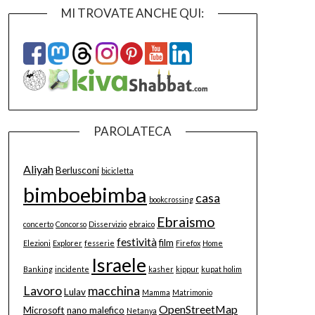
MI TROVATE ANCHE QUI:
PAROLATECA
Aliyah
Berlusconi
bicicletta
bimboebimba
casa
bookcrossing
Ebraismo
concerto
Concorso
Disservizio
ebraico
festività
film
Elezioni
Explorer
fesserie
Firefox
Home
Israele
Banking
incidente
kasher
kippur
kupat holim
Lavoro
macchina
Lulav
Mamma
Matrimonio
OpenStreetMap
Microsoft
nano malefico
Netanya