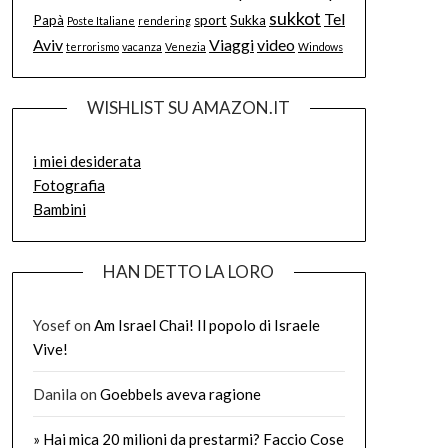
sukkot
Tel
Papà
sport
Sukka
Poste Italiane
rendering
Aviv
Viaggi
video
terrorismo
vacanza
Venezia
Windows
WISHLIST SU AMAZON.IT
i miei desiderata
Fotografia
Bambini
HAN DETTO LA LORO
Yosef
on
Am Israel Chai! Il popolo di Israele
Vive!
Danila
on
Goebbels aveva ragione
» Hai mica 20 milioni da prestarmi? Faccio Cose