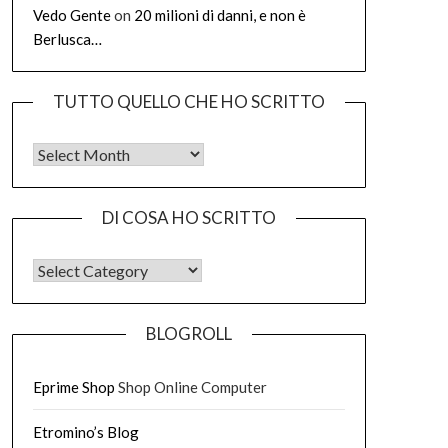
Vedo Gente
on
20 milioni di danni, e non è
Berlusca…
TUTTO QUELLO CHE HO SCRITTO
Tutto quello che ho scritto
DI COSA HO SCRITTO
DI COSA HO SCRITTO
BLOGROLL
Eprime Shop
Shop Online Computer
Etromino’s Blog