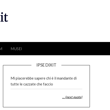
it
LM
MUSEI
IPSE DIXIT
Mi piacerebbe sapere chi è il mandante di
tutte le cazzate che faccio
… (next quote)