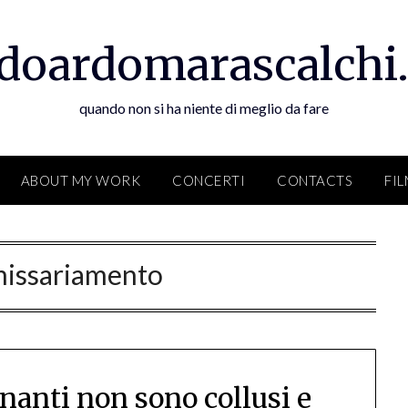
doardomarascalchi.
quando non si ha niente di meglio da fare
ABOUT MY WORK
CONCERTI
CONTACTS
FI
issariamento
rnanti non sono collusi e