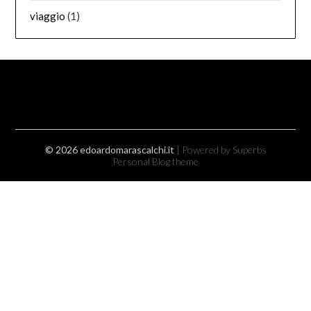
viaggio
(1)
© 2026 edoardomarascalchi.it
| Powered by Superbs
Personal Blog theme