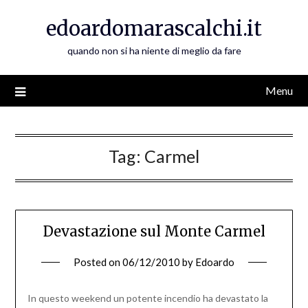
Skip
edoardomarascalchi.it
to
content
quando non si ha niente di meglio da fare
Menu
Tag:
Carmel
Devastazione sul Monte Carmel
Posted on
06/12/2010
by
Edoardo
In questo weekend un potente incendio ha devastato la