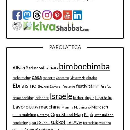
PAROLATECA
bimboebimba
Aliyah
Berlusconi
bicicletta
casa
bookcrossing
concerto
Concorso
Disservizio
ebraico
Ebraismo
festività
film
Elezioni
Explorer
fesserie
Firefox
Israele
Home Banking
incidente
kasher
kippur
kupat holim
Lavoro
macchina
Lulav
Microsoft
Mamma
Matrimonio
OpenStreetMap
nano malefico
Papà
Netanya
Poste Italiane
sukkot
Tel Aviv
sport
Sukka
rendering
terrorismo
vacanza
Viaggi
video