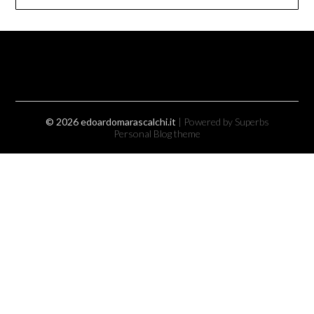
© 2026 edoardomarascalchi.it
| Powered by Superbs
Personal Blog theme