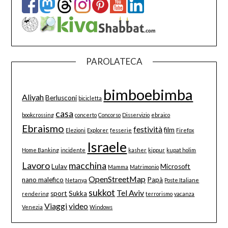
PAROLATECA
bimboebimba
Aliyah
Berlusconi
bicicletta
casa
bookcrossing
concerto
Concorso
Disservizio
ebraico
Ebraismo
festività
film
Elezioni
Explorer
fesserie
Firefox
Israele
Home Banking
incidente
kasher
kippur
kupat holim
Lavoro
macchina
Lulav
Microsoft
Mamma
Matrimonio
OpenStreetMap
nano malefico
Papà
Netanya
Poste Italiane
sukkot
Tel Aviv
sport
Sukka
rendering
terrorismo
vacanza
Viaggi
video
Venezia
Windows