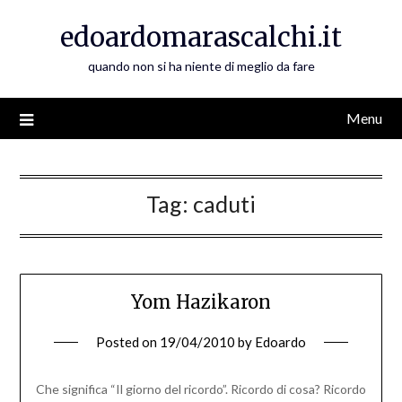
Skip
edoardomarascalchi.it
to
content
quando non si ha niente di meglio da fare
Menu
Tag:
caduti
Yom Hazikaron
Posted on
19/04/2010
by
Edoardo
Che significa “Il giorno del ricordo”. Ricordo di cosa? Ricordo