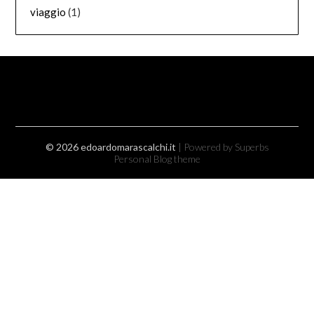
viaggio
(1)
© 2026 edoardomarascalchi.it
| Powered by Superbs
Personal Blog theme