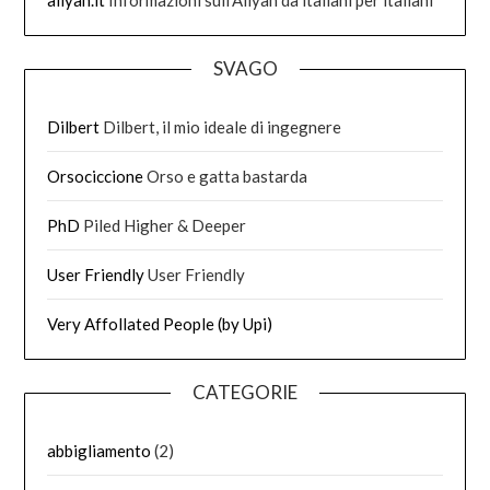
aliyah.it
Informazioni sull’Aliyah da italiani per italiani
SVAGO
Dilbert
Dilbert, il mio ideale di ingegnere
Orsociccione
Orso e gatta bastarda
PhD
Piled Higher & Deeper
User Friendly
User Friendly
Very Affollated People (by Upi)
CATEGORIE
abbigliamento
(2)