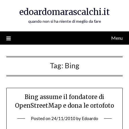
Skip
edoardomarascalchi.it
to
content
quando non si ha niente di meglio da fare
Menu
Tag:
Bing
Bing assume il fondatore di
OpenStreetMap e dona le ortofoto
Posted on
24/11/2010
by
Edoardo