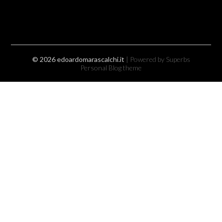
© 2026 edoardomarascalchi.it
| Powered by Superbs
Personal Blog theme