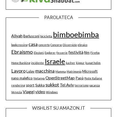
PAROLATECA
bimboebimba
Aliyah
Berlusconi
bicicletta
casa
bookcrossing
concerto
Concorso
Disservizio
ebraico
Ebraismo
festività
film
Elezioni
Explorer
fesserie
Firefox
Israele
Home Banking
incidente
kasher
kippur
kupat holim
Lavoro
macchina
Lulav
Microsoft
Mamma
Matrimonio
OpenStreetMap
nano malefico
Papà
Netanya
Poste Italiane
sukkot
Tel Aviv
sport
Sukka
rendering
terrorismo
vacanza
Viaggi
video
Venezia
Windows
WISHLIST SU AMAZON.IT