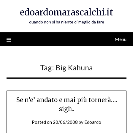
Skip
edoardomarascalchi.it
to
content
quando non si ha niente di meglio da fare
Menu
Tag:
Big Kahuna
Se n’e’ andato e mai più tornerà….
sigh..
Posted on
20/06/2008
by
Edoardo