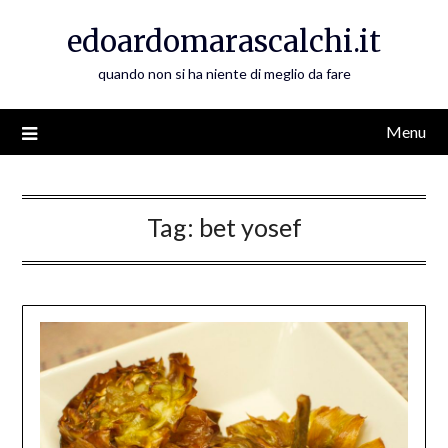
Skip
edoardomarascalchi.it
to
content
quando non si ha niente di meglio da fare
Menu
Tag:
bet yosef