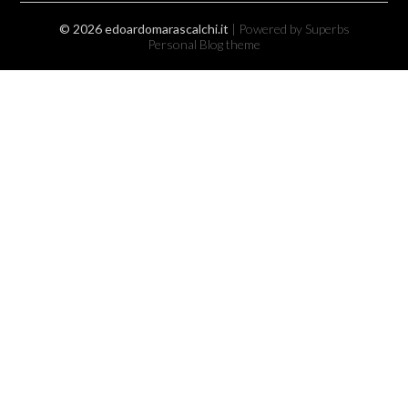
© 2026 edoardomarascalchi.it
| Powered by Superbs
Personal Blog theme