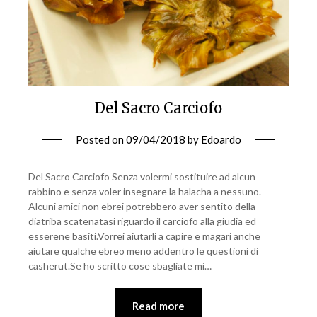
Del Sacro Carciofo
Posted on
09/04/2018
by
Edoardo
Del Sacro Carciofo Senza volermi sostituire ad alcun
rabbino e senza voler insegnare la halacha a nessuno.
Alcuni amici non ebrei potrebbero aver sentito della
diatriba scatenatasi riguardo il carciofo alla giudia ed
esserene basiti.Vorrei aiutarli a capire e magari anche
aiutare qualche ebreo meno addentro le questioni di
casherut.Se ho scritto cose sbagliate mi…
Read more