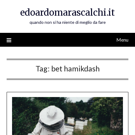
Skip
edoardomarascalchi.it
to
content
quando non si ha niente di meglio da fare
Menu
Tag:
bet hamikdash