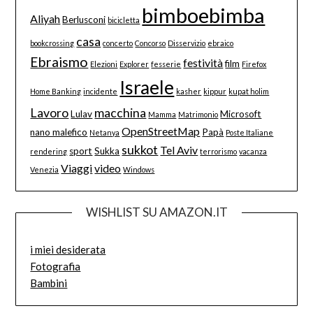
bimboebimba
Aliyah
Berlusconi
bicicletta
casa
bookcrossing
concerto
Concorso
Disservizio
ebraico
Ebraismo
festività
film
Elezioni
Explorer
fesserie
Firefox
Israele
Home Banking
incidente
kasher
kippur
kupat holim
Lavoro
macchina
Lulav
Microsoft
Mamma
Matrimonio
OpenStreetMap
nano malefico
Papà
Netanya
Poste Italiane
sukkot
Tel Aviv
sport
Sukka
rendering
terrorismo
vacanza
Viaggi
video
Venezia
Windows
WISHLIST SU AMAZON.IT
i miei desiderata
Fotografia
Bambini