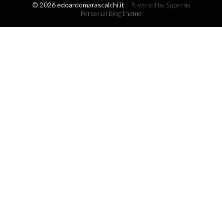
© 2026 edoardomarascalchi.it
| Powered by Superbs
Personal Blog theme