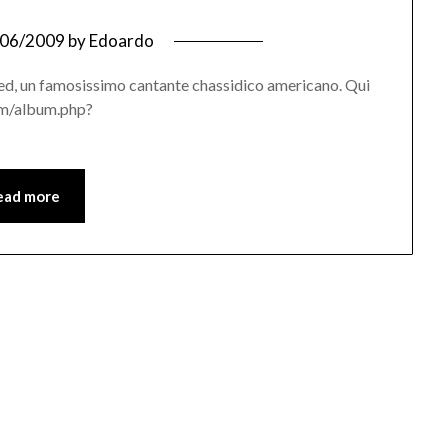
/06/2009
by
Edoardo
ied, un famosissimo cantante chassidico americano. Qui
om/album.php?
ead more