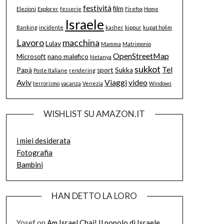
festività
film
Elezioni
Explorer
fesserie
Firefox
Home
Israele
Banking
incidente
kasher
kippur
kupat holim
Lavoro
macchina
Lulav
Mamma
Matrimonio
OpenStreetMap
Microsoft
nano malefico
Netanya
sukkot
Tel
Papà
sport
Sukka
Poste Italiane
rendering
Aviv
Viaggi
video
terrorismo
vacanza
Venezia
Windows
WISHLIST SU AMAZON.IT
i miei desiderata
Fotografia
Bambini
HAN DETTO LA LORO
Yosef
on
Am Israel Chai! Il popolo di Israele