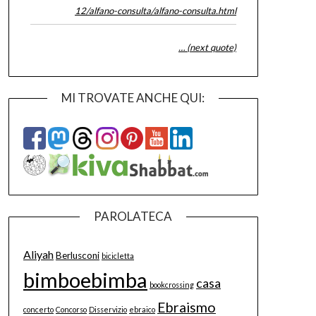
12/alfano-consulta/alfano-consulta.html
… (next quote)
MI TROVATE ANCHE QUI:
PAROLATECA
Aliyah
Berlusconi
bicicletta
bimboebimba
casa
bookcrossing
Ebraismo
concerto
Concorso
Disservizio
ebraico