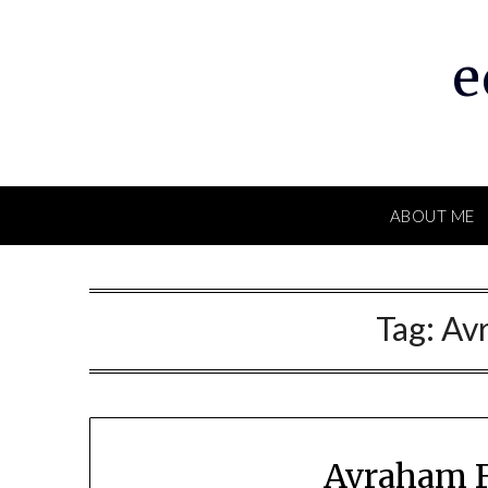
Skip
to
e
content
ABOUT ME
Tag:
Av
Avraham F