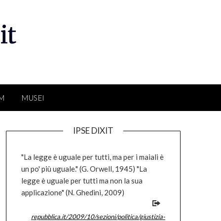
it
LM
MUSEI
IPSE DIXIT
"La legge è uguale per tutti, ma per i maiali è
un po' più uguale." (G. Orwell, 1945) "La
legge è uguale per tutti ma non la sua
applicazione" (N. Ghedini, 2009)
repubblica.it/2009/10/sezioni/politica/giustizia-