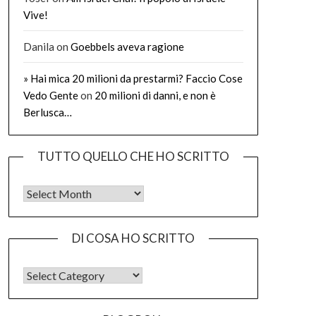
Vive!
Danila
on
Goebbels aveva ragione
» Hai mica 20 milioni da prestarmi? Faccio Cose
Vedo Gente
on
20 milioni di danni, e non è
Berlusca…
TUTTO QUELLO CHE HO SCRITTO
Tutto quello che ho scritto
DI COSA HO SCRITTO
DI COSA HO SCRITTO