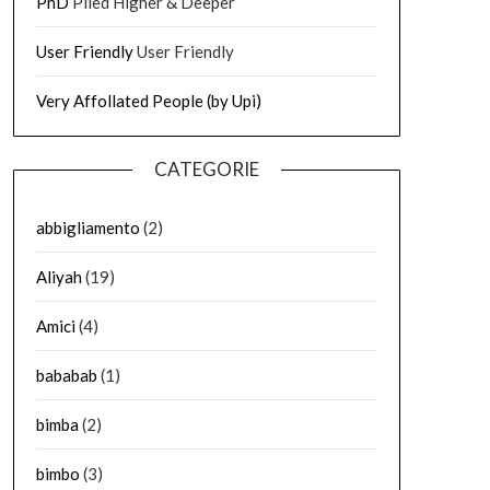
PhD
Piled Higher & Deeper
User Friendly
User Friendly
Very Affollated People (by Upi)
CATEGORIE
abbigliamento
(2)
Aliyah
(19)
Amici
(4)
bababab
(1)
bimba
(2)
bimbo
(3)