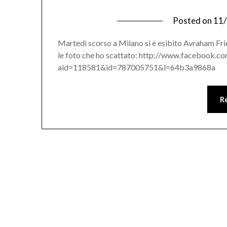
Posted on
11
Martedì scorso a Milano si è esibito Avraham Fr
le foto che ho scattato: http://www.facebook.c
aid=118581&id=787005751&l=64b3a9868a
R