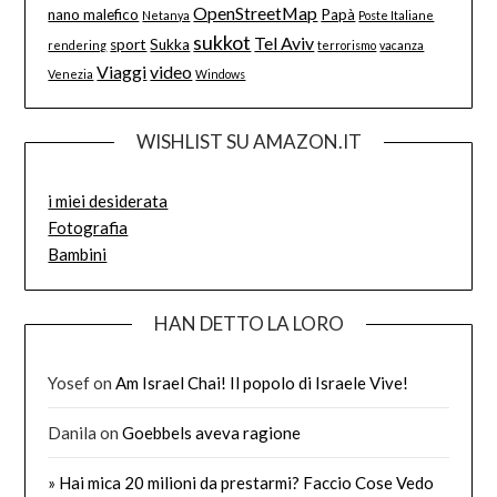
OpenStreetMap
nano malefico
Papà
Netanya
Poste Italiane
sukkot
Tel Aviv
sport
Sukka
rendering
terrorismo
vacanza
Viaggi
video
Venezia
Windows
WISHLIST SU AMAZON.IT
i miei desiderata
Fotografia
Bambini
HAN DETTO LA LORO
Yosef
on
Am Israel Chai! Il popolo di Israele Vive!
Danila
on
Goebbels aveva ragione
» Hai mica 20 milioni da prestarmi? Faccio Cose Vedo