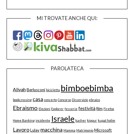
MI TROVATE ANCHE QUI:
PAROLATECA
bimboebimba
Aliyah
Berlusconi
bicicletta
casa
bookcrossing
concerto
Concorso
Disservizio
ebraico
Ebraismo
festività
film
Elezioni
Explorer
fesserie
Firefox
Israele
Home Banking
incidente
kasher
kippur
kupat holim
Lavoro
macchina
Lulav
Microsoft
Mamma
Matrimonio