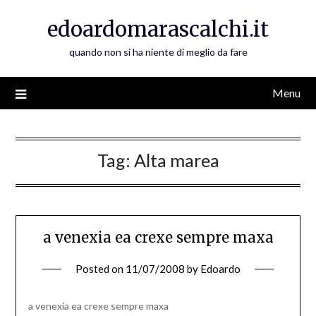
Skip
edoardomarascalchi.it
to
content
quando non si ha niente di meglio da fare
Menu
Tag:
Alta marea
a venexia ea crexe sempre maxa
Posted on
11/07/2008
by
Edoardo
a venexia ea crexe sempre maxa