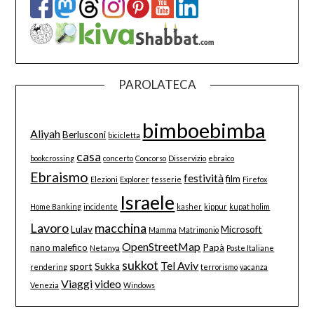
PAROLATECA
bimboebimba
Aliyah
Berlusconi
bicicletta
casa
bookcrossing
concerto
Concorso
Disservizio
ebraico
Ebraismo
festività
film
Elezioni
Explorer
fesserie
Firefox
Israele
Home Banking
incidente
kasher
kippur
kupat holim
Lavoro
macchina
Lulav
Microsoft
Mamma
Matrimonio
OpenStreetMap
nano malefico
Papà
Netanya
Poste Italiane
sukkot
Tel Aviv
sport
Sukka
rendering
terrorismo
vacanza
Viaggi
video
Venezia
Windows