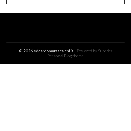
© 2026 edoardomarascalchi.it
| Powered by Superbs
Personal Blog theme