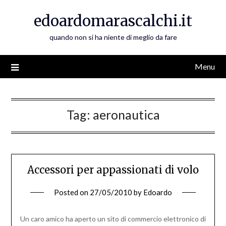
Skip
edoardomarascalchi.it
to
content
quando non si ha niente di meglio da fare
Menu
Tag:
aeronautica
Accessori per appassionati di volo
Posted on
27/05/2010
by
Edoardo
Un caro amico ha aperto un sito di commercio elettronico di