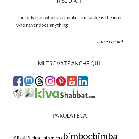
IPSE DIXIT
The only man who never makes a mistake is the man
who never does anything
… (next quote)
MI TROVATE ANCHE QUI:
PAROLATECA
bimboebimba
Aliyah
Berlusconi
bicicletta