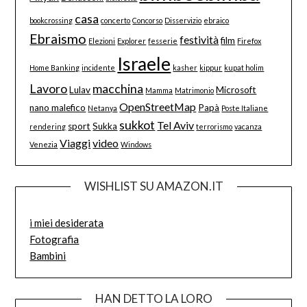
casa
bookcrossing
concerto
Concorso
Disservizio
ebraico
Ebraismo
festività
film
Elezioni
Explorer
fesserie
Firefox
Israele
Home Banking
incidente
kasher
kippur
kupat holim
Lavoro
macchina
Lulav
Microsoft
Mamma
Matrimonio
OpenStreetMap
nano malefico
Papà
Netanya
Poste Italiane
sukkot
Tel Aviv
sport
Sukka
rendering
terrorismo
vacanza
Viaggi
video
Venezia
Windows
WISHLIST SU AMAZON.IT
i miei desiderata
Fotografia
Bambini
HAN DETTO LA LORO