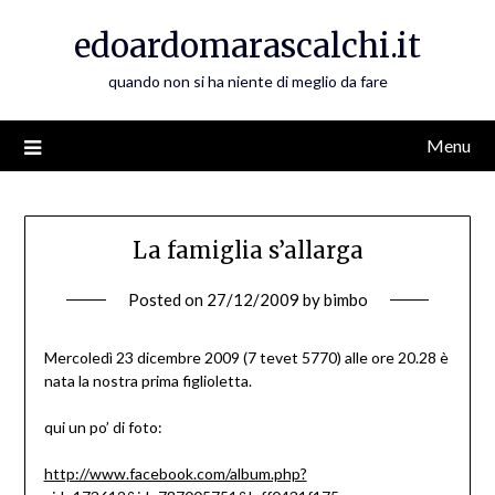
Skip
edoardomarascalchi.it
to
content
quando non si ha niente di meglio da fare
Menu
La famiglia s’allarga
Posted on
27/12/2009
by
bimbo
Mercoledì 23 dicembre 2009 (7 tevet 5770) alle ore 20.28 è
nata la nostra prima figlioletta.
qui un po’ di foto:
http://www.facebook.com/album.php?