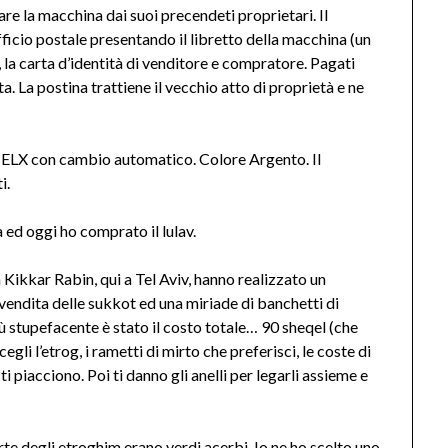
are la macchina dai suoi precendeti proprietari. Il
ufficio postale presentando il libretto della macchina (un
), la carta d’identità di venditore e compratore. Pagati
ta. La postina trattiene il vecchio atto di proprietà e ne
.6 ELX con cambio automatico. Colore Argento. Il
i.
d oggi ho comprato il lulav.
n Kikkar Rabin, qui a Tel Aviv, hanno realizzato un
vendita delle sukkot ed una miriade di banchetti di
iù stupefacente è stato il costo totale… 90 sheqel (che
li l’etrog, i rametti di mirto che preferisci, le coste di
i piacciono. Poi ti danno gli anelli per legarli assieme e
rte degli etroghim erano verdi acerbi. Io ne ho scelto uno