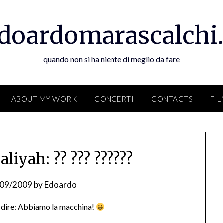
doardomarascalchi.
quando non si ha niente di meglio da fare
ABOUT MY WORK
CONCERTI
CONTACTS
FI
iyah: ?? ??? ??????
/09/2009
by
Edoardo
dire: Abbiamo la macchina!