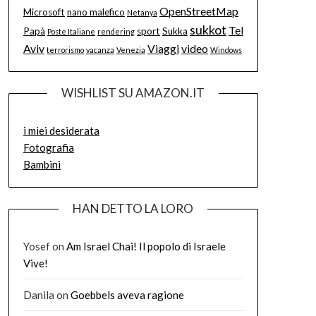
OpenStreetMap
Microsoft
nano malefico
Netanya
sukkot
Tel
Papà
sport
Sukka
Poste Italiane
rendering
Aviv
Viaggi
video
terrorismo
vacanza
Venezia
Windows
WISHLIST SU AMAZON.IT
i miei desiderata
Fotografia
Bambini
HAN DETTO LA LORO
Yosef
on
Am Israel Chai! Il popolo di Israele
Vive!
Danila
on
Goebbels aveva ragione