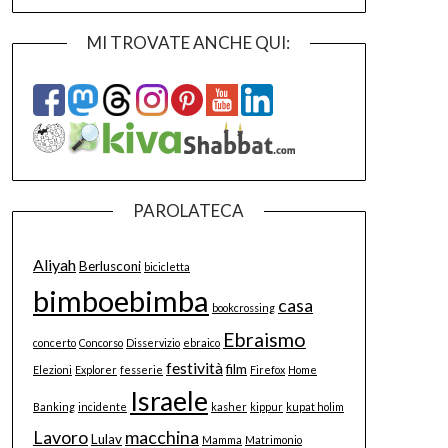
MI TROVATE ANCHE QUI:
PAROLATECA
Aliyah
Berlusconi
bicicletta
bimboebimba
casa
bookcrossing
Ebraismo
concerto
Concorso
Disservizio
ebraico
festività
film
Elezioni
Explorer
fesserie
Firefox
Home
Israele
Banking
incidente
kasher
kippur
kupat holim
Lavoro
macchina
Lulav
Mamma
Matrimonio