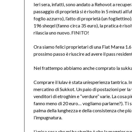
Ieri sera, infatti, sono andato a Rehovot a recuper
passaggio di proprietà si è risolto in 5 minuti all’
foglio azzurro), l’atto di proprietà (un fogliettino
196 sheqel (fanno circa 35 euro), la pratica è risol
rilascia uno nuovo. FINITO!
Ora siamo felici proprietari di una Fiat Marea 1
prossimo passo è riuscire ad avere il pass resident
Nel frattempo abbiamo anche comprato la sukka e
Comprare il lulav è stata un’esperienza tantrica. I
mercatino di Sukkot. Un paio di postazioni per la 
venditori di etroghim e “verdure” varie. La cosa p
fanno meno di 20 euro… vogliamo parlarne?). Ti sceg
palma della lunghezza e della consistenza che più t
l’impugnatura.
L’unica cosa che mi ha stupito è che la maggior pa