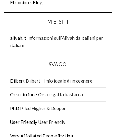
Etromino’s Blog
MIEI SITI
aliyah.it
Informazioni sull’Aliyah da italiani per
italiani
SVAGO
Dilbert
Dilbert, il mio ideale di ingegnere
Orsociccione
Orso e gatta bastarda
PhD
Piled Higher & Deeper
User Friendly
User Friendly
Very Affollated People (by Upi)