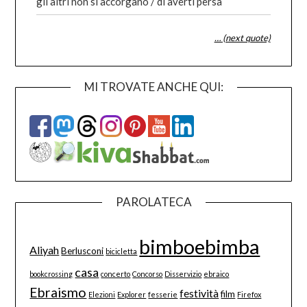
gli altri non si accorgano / di averti persa
… (next quote)
MI TROVATE ANCHE QUI:
PAROLATECA
bimboebimba
Aliyah
Berlusconi
bicicletta
casa
bookcrossing
concerto
Concorso
Disservizio
ebraico
Ebraismo
festività
film
Elezioni
Explorer
fesserie
Firefox