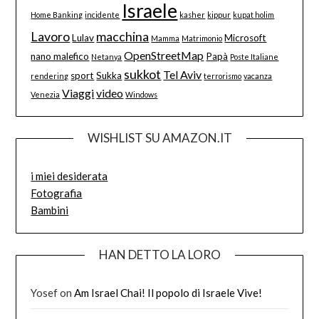
Israele
Home Banking
incidente
kasher
kippur
kupat holim
Lavoro
macchina
Lulav
Microsoft
Mamma
Matrimonio
OpenStreetMap
nano malefico
Papà
Netanya
Poste Italiane
sukkot
Tel Aviv
sport
Sukka
rendering
terrorismo
vacanza
Viaggi
video
Venezia
Windows
WISHLIST SU AMAZON.IT
i miei desiderata
Fotografia
Bambini
HAN DETTO LA LORO
Yosef
on
Am Israel Chai! Il popolo di Israele Vive!