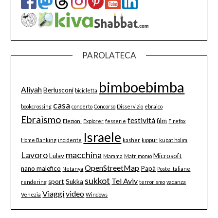
PAROLATECA
bimboebimba
Aliyah
Berlusconi
bicicletta
casa
bookcrossing
concerto
Concorso
Disservizio
ebraico
Ebraismo
festività
film
Elezioni
Explorer
fesserie
Firefox
Israele
Home Banking
incidente
kasher
kippur
kupat holim
Lavoro
macchina
Lulav
Microsoft
Mamma
Matrimonio
OpenStreetMap
nano malefico
Papà
Netanya
Poste Italiane
sukkot
Tel Aviv
sport
Sukka
rendering
terrorismo
vacanza
Viaggi
video
Venezia
Windows