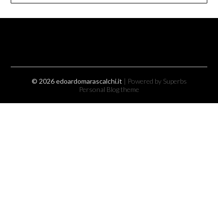
© 2026 edoardomarascalchi.it
| Powered by Superbs
Personal Blog theme