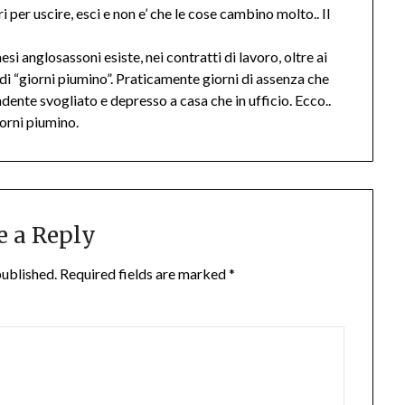
ari per uscire, esci e non e’ che le cose cambino molto.. Il
esi anglosassoni esiste, nei contratti di lavoro, oltre ai
t di “giorni piumino”. Praticamente giorni di assenza che
dente svogliato e depresso a casa che in ufficio. Ecco..
iorni piumino.
e a Reply
published.
Required fields are marked
*