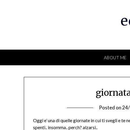
Skip
to
e
content
ABOUT ME
giornat
Posted on
24
Oggi e’ una di quelle giornate in cui ti svegli e te 
spenti.. insomma.. perch? alzarsi..