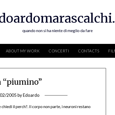
doardomarascalchi.
quando non si ha niente di meglio da fare
ABOUT MY WORK
CONCERTI
CONTACTS
FI
a “piumino”
/02/2005
by
Edoardo
ne chiedi il perch?. Il corpo non parte, i neuroni restano