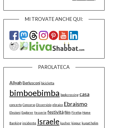
MI TROVATE ANCHE QUI:
PAROLATECA
Aliyah
Berlusconi
bicicletta
bimboebimba
casa
bookcrossing
Ebraismo
concerto
Concorso
Disservizio
ebraico
festività
film
Elezioni
Explorer
fesserie
Firefox
Home
Israele
Banking
incidente
kasher
kippur
kupat holim