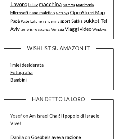
Lavoro
macchina
Lulav
Mamma
Matrimonio
OpenStreetMap
Microsoft
nano malefico
Netanya
sukkot
Tel
Papà
sport
Sukka
Poste Italiane
rendering
Aviv
Viaggi
video
terrorismo
vacanza
Venezia
Windows
WISHLIST SU AMAZON.IT
i miei desiderata
Fotografia
Bambini
HAN DETTO LA LORO
Yosef
on
Am Israel Chai! Il popolo di Israele
Vive!
Danila
on
Goebbels aveva ragione