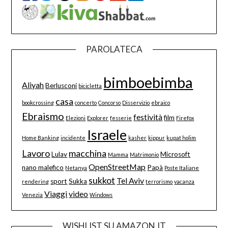
PAROLATECA
bimboebimba
Aliyah
Berlusconi
bicicletta
casa
bookcrossing
concerto
Concorso
Disservizio
ebraico
Ebraismo
festività
film
Elezioni
Explorer
fesserie
Firefox
Israele
Home Banking
incidente
kasher
kippur
kupat holim
Lavoro
macchina
Lulav
Microsoft
Mamma
Matrimonio
OpenStreetMap
nano malefico
Papà
Netanya
Poste Italiane
sukkot
Tel Aviv
sport
Sukka
rendering
terrorismo
vacanza
Viaggi
video
Venezia
Windows
WISHLIST SU AMAZON.IT