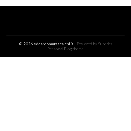
© 2026 edoardomarascalchi.it
| Powered by Superbs
Personal Blog theme