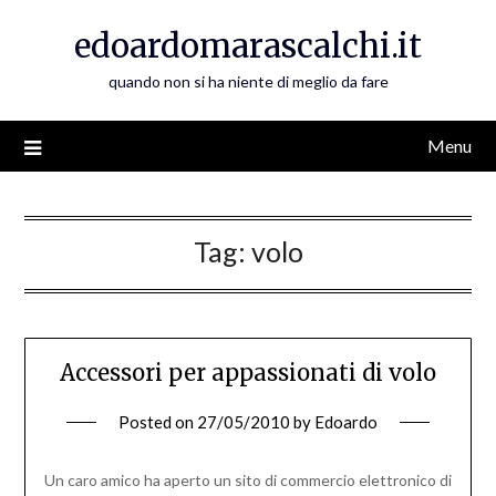
Skip
edoardomarascalchi.it
to
content
quando non si ha niente di meglio da fare
Menu
Tag:
volo
Accessori per appassionati di volo
Posted on
27/05/2010
by
Edoardo
Un caro amico ha aperto un sito di commercio elettronico di