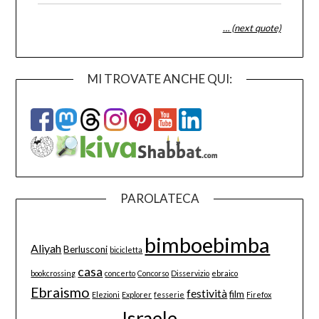
… (next quote)
MI TROVATE ANCHE QUI:
PAROLATECA
bimboebimba
Aliyah
Berlusconi
bicicletta
casa
bookcrossing
concerto
Concorso
Disservizio
ebraico
Ebraismo
festività
film
Elezioni
Explorer
fesserie
Firefox
Israele