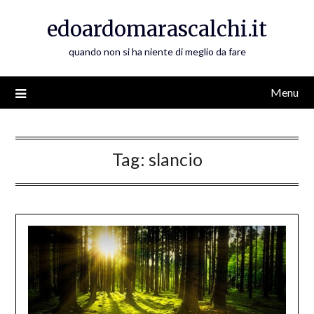
Skip
edoardomarascalchi.it
to
content
quando non si ha niente di meglio da fare
Menu
Tag:
slancio