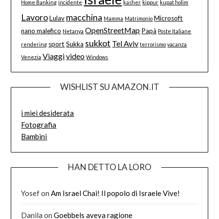
Home Banking
incidente
kasher
kippur
kupat holim
Lavoro
macchina
Lulav
Microsoft
Mamma
Matrimonio
OpenStreetMap
nano malefico
Papà
Netanya
Poste Italiane
sukkot
Tel Aviv
sport
Sukka
rendering
terrorismo
vacanza
Viaggi
video
Venezia
Windows
WISHLIST SU AMAZON.IT
i miei desiderata
Fotografia
Bambini
HAN DETTO LA LORO
Yosef
on
Am Israel Chai! Il popolo di Israele Vive!
Danila
on
Goebbels aveva ragione