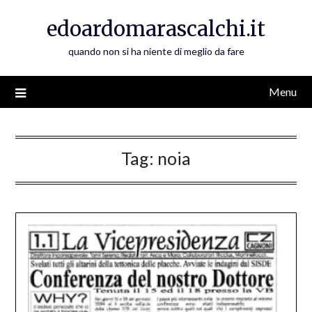
Skip
edoardomarascalchi.it
to
content
quando non si ha niente di meglio da fare
Menu
Tag:
noia