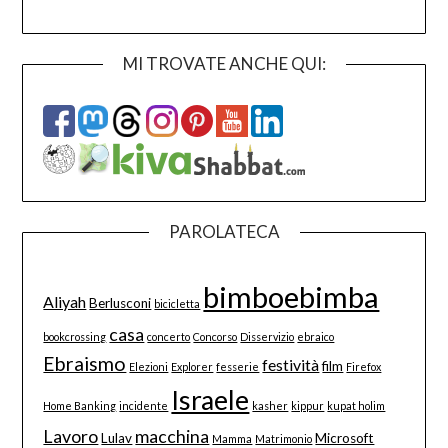
MI TROVATE ANCHE QUI:
PAROLATECA
bimboebimba
Aliyah
Berlusconi
bicicletta
casa
bookcrossing
concerto
Concorso
Disservizio
ebraico
Ebraismo
festività
film
Elezioni
Explorer
fesserie
Firefox
Israele
Home Banking
incidente
kasher
kippur
kupat holim
Lavoro
macchina
Lulav
Microsoft
Mamma
Matrimonio