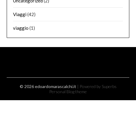
Uncategorized
(2)
Viaggi
(42)
viaggio
(1)
© 2026 edoardomarascalchi.it
| Powered by Superbs
Personal Blog theme