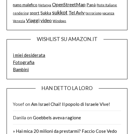
OpenStreetMap
nano malefico
Papà
Netanya
Poste Italiane
sukkot
Tel Aviv
sport
Sukka
rendering
terrorismo
vacanza
Viaggi
video
Venezia
Windows
WISHLIST SU AMAZON.IT
i miei desiderata
Fotografia
Bambini
HAN DETTO LA LORO
Yosef
on
Am Israel Chai! Il popolo di Israele Vive!
Danila
on
Goebbels aveva ragione
» Hai mica 20 milioni da prestarmi? Faccio Cose Vedo