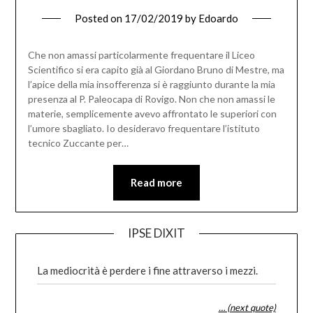
Posted on
17/02/2019
by
Edoardo
Che non amassi particolarmente frequentare il Liceo
Scientifico si era capito già al Giordano Bruno di Mestre, ma
l’apice della mia insofferenza si è raggiunto durante la mia
presenza al P. Paleocapa di Rovigo. Non che non amassi le
materie, semplicemente avevo affrontato le superiori con
l’umore sbagliato. Io desideravo frequentare l’istituto
tecnico Zuccante per…
Read more
IPSE DIXIT
La mediocrità è perdere i fine attraverso i mezzi.
… (next quote)