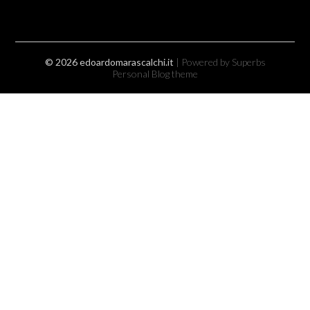
© 2026 edoardomarascalchi.it
| Powered by Superbs
Personal Blog theme