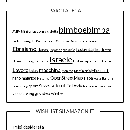
PAROLATECA
bimboebimba
Aliyah
Berlusconi
bicicletta
casa
bookcrossing
concerto
Concorso
Disservizio
ebraico
Ebraismo
festività
film
Elezioni
Explorer
fesserie
Firefox
Israele
Home Banking
incidente
kasher
kippur
kupat holim
Lavoro
macchina
Lulav
Microsoft
Mamma
Matrimonio
OpenStreetMap
nano malefico
Papà
Netanya
Poste Italiane
sukkot
Tel Aviv
sport
Sukka
rendering
terrorismo
vacanza
Viaggi
video
Venezia
Windows
WISHLIST SU AMAZON.IT
i miei desiderata