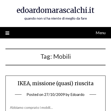
Skip
edoardomarascalchi.it
to
content
quando non si ha niente di meglio da fare
Menu
Tag:
Mobili
IKEA, missione (quasi) riuscita
Posted on
27/10/2009
by
Edoardo
Abbiamo comprato i mobili…