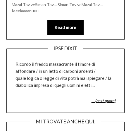
Mazal Tov veSiman Tov… Siman Tov veMazal Tov…
Ieeelaaaanuuu
Read more
IPSE DIXIT
Ricordo il freddo massacrante il timore di
affondare / in un letto di carboni ardenti /
quale logica o legge di vita potrà mai spiegare / la
diabolica impresa di quegli uomini eletti…
… (next quote)
MI TROVATE ANCHE QUI: