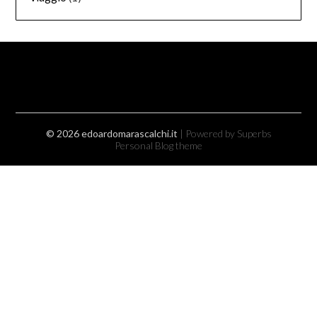
© 2026 edoardomarascalchi.it
| Powered by Superbs
Personal Blog theme