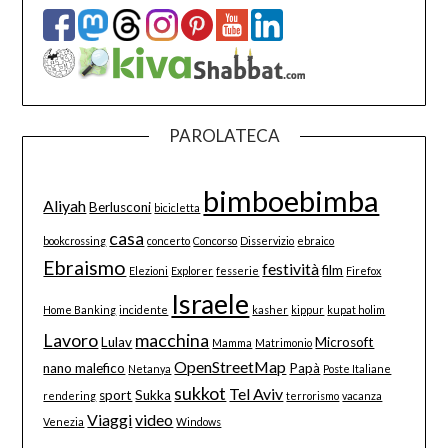
PAROLATECA
bimboebimba
Aliyah
Berlusconi
bicicletta
casa
bookcrossing
concerto
Concorso
Disservizio
ebraico
Ebraismo
festività
film
Elezioni
Explorer
fesserie
Firefox
Israele
Home Banking
incidente
kasher
kippur
kupat holim
Lavoro
macchina
Lulav
Microsoft
Mamma
Matrimonio
OpenStreetMap
nano malefico
Papà
Netanya
Poste Italiane
sukkot
Tel Aviv
sport
Sukka
rendering
terrorismo
vacanza
Viaggi
video
Venezia
Windows