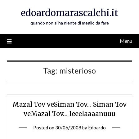
Skip
edoardomarascalchi.it
to
content
quando non si ha niente di meglio da fare
Menu
Tag:
misterioso
Mazal Tov veSiman Tov… Siman Tov
veMazal Tov… Ieeelaaaanuuu
Posted on
30/06/2008
by
Edoardo